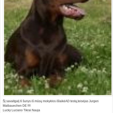
Šį savaitgalį 6 šunys iš mūsų mokyklos išlaikėAD testą,teisėjas Jurgen
Maibauechen DE !!!!
Lucky Luciano Tikrai Nauja