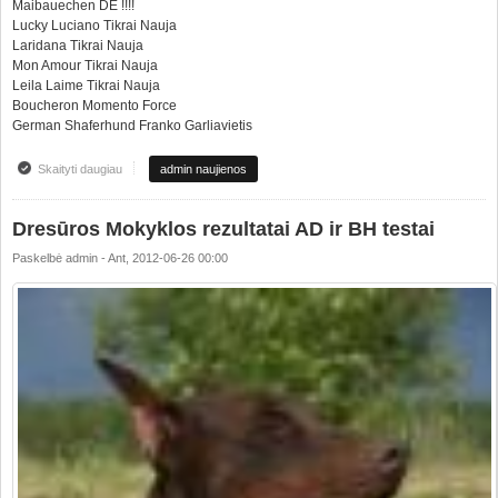
Maibauechen DE !!!!
Lucky Luciano Tikrai Nauja
Laridana Tikrai Nauja
Mon Amour Tikrai Nauja
Leila Laime Tikrai Nauja
Boucheron Momento Force
German Shaferhund Franko Garliavietis
Skaityti daugiau
apie Tikrai Nauja Training school results AD test!!!!
admin naujienos
Dresūros Mokyklos rezultatai AD ir BH testai
Paskelbė
admin
-
Ant, 2012-06-26 00:00