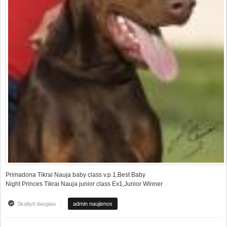
Primadona Tikrai Nauja baby class v.p.1,Best Baby
Night Princes Tikrai Nauja junior class Ex1,Junior Winner
Skaityti daugiau
apie Nacionaline paroda Šilutėje, LT
admin naujienos