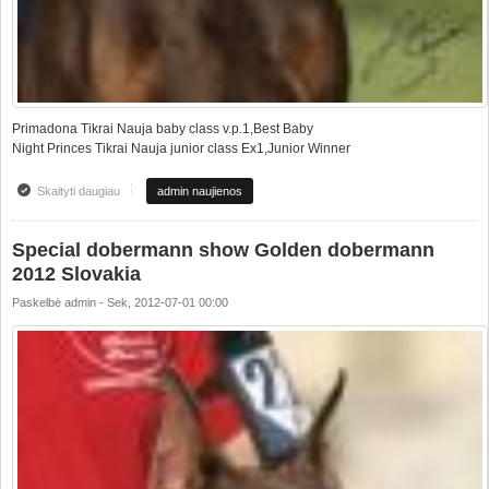
Primadona Tikrai Nauja baby class v.p.1,Best Baby
Night Princes Tikrai Nauja junior class Ex1,Junior Winner
Skaityti daugiau
apie National dog show at Shilute Lt
admin naujienos
Special dobermann show Golden dobermann
2012 Slovakia
Paskelbė
admin
-
Sek, 2012-07-01 00:00