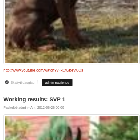
http://www.youtube.com/watch?v=xQtGbevf6Os
Skaityti daugiau
apie Our Lucky Luciano Tikrai Nauja at "Bajoru" vodka comercial
admin naujienos
Working results: SVP 1
Paskelbė
admin
-
Ant, 2012-06-26 00:00