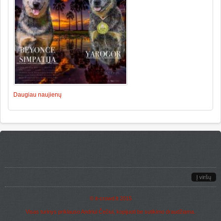
Daugiau naujienų
Į viršų
©
it-crowd.lt
2015
Visas turinys priklauso Andriui Čečiui, kopijuoti be sutikimo draudžiama.