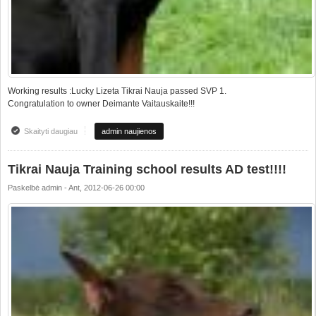
Working results :Lucky Lizeta Tikrai Nauja passed SVP 1.
Congratulation to owner Deimante Vaitauskaite!!!
Skaityti daugiau
apie Working results: SVP 1
admin naujienos
Tikrai Nauja Training school results AD test!!!!
Paskelbė
admin
-
Ant, 2012-06-26 00:00