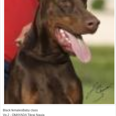
Black femalesBaby class
Vp.2 - OMAYADA Tikrai Nauja