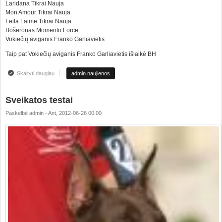
Laridana Tikrai Nauja
Mon Amour Tikrai Nauja
Leila Laime Tikrai Nauja
Bošeronas Momento Force
Vokiečių aviganis Franko Garliavietis
Taip pat Vokiečių aviganis Franko Garliavietis išlaikė BH
Skaityti daugiau
apie Dresūros Mokyklos rezultatai AD ir BH testai
admin naujienos
Sveikatos testai
Paskelbė
admin
-
Ant, 2012-06-26 00:00