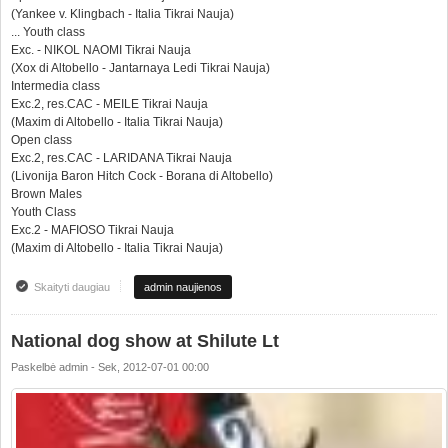
(Yankee v. Klingbach - Italia Tikrai Nauja)
... Youth class
Exc. - NIKOL NAOMI Tikrai Nauja
(Xox di Altobello - Jantarnaya Ledi Tikrai Nauja)
Intermedia class
Exc.2, res.CAC - MEILE Tikrai Nauja
(Maxim di Altobello - Italia Tikrai Nauja)
Open class
Exc.2, res.CAC - LARIDANA Tikrai Nauja
(Livonija Baron Hitch Cock - Borana di Altobello)
Brown Males
Youth Class
Exc.2 - MAFIOSO Tikrai Nauja
(Maxim di Altobello - Italia Tikrai Nauja)
Skaityti daugiau
apie Specializuota paroda Slovakijoje Auksinis Dobermanas 2012!!!
admin naujienos
National dog show at Shilute Lt
Paskelbė
admin
-
Sek, 2012-07-01 00:00