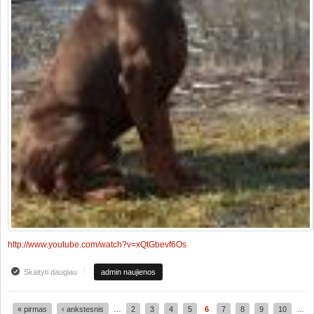
http://www.youtube.com/watch?v=xQtGbevf6Os
Skaityti daugiau
apie Mūsų Lucky Luciano Tikrai Nauja Bajorų degtinės reklamoje
admin naujienos
« pirmas
‹ ankstesnis
…
2
3
4
5
6
7
8
9
10
…