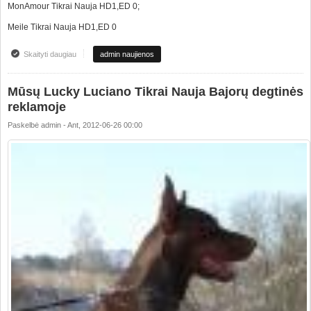
MonAmour Tikrai Nauja HD1,ED 0;
Meile Tikrai Nauja HD1,ED 0
Skaityti daugiau
apie Sveikatos testai
admin naujienos
Mūsų Lucky Luciano Tikrai Nauja Bajorų degtinės
reklamoje
Paskelbė
admin
-
Ant, 2012-06-26 00:00