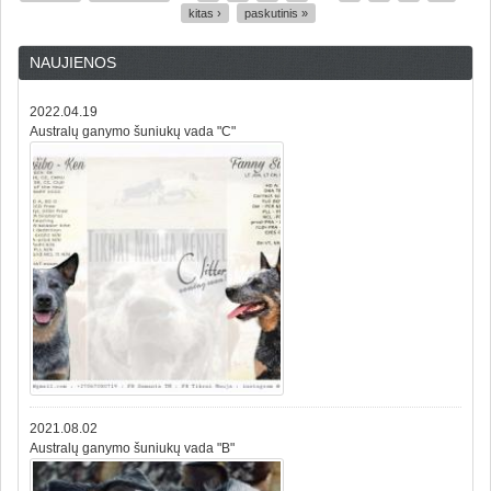
Puslapiai
kitas ›
paskutinis »
NAUJIENOS
2022.04.19
Australų ganymo šuniukų vada "C"
2021.08.02
Australų ganymo šuniukų vada "B"