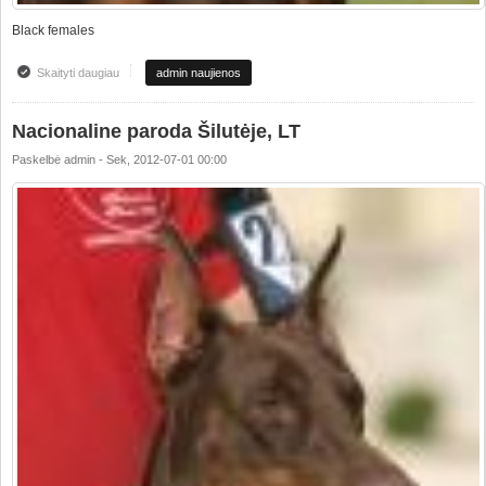
Black females
Skaityti daugiau
apie Special dobermann show Golden dobermann 2012 Slovakia
admin naujienos
Nacionaline paroda Šilutėje, LT
Paskelbė
admin
-
Sek, 2012-07-01 00:00