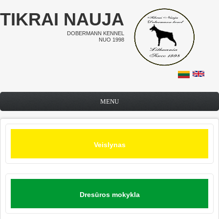
Pereiti į pagrindinį turinį
TIKRAI NAUJA
DOBERMANN KENNEL
NUO 1998
MENU
Veislynas
Dresūros mokykla