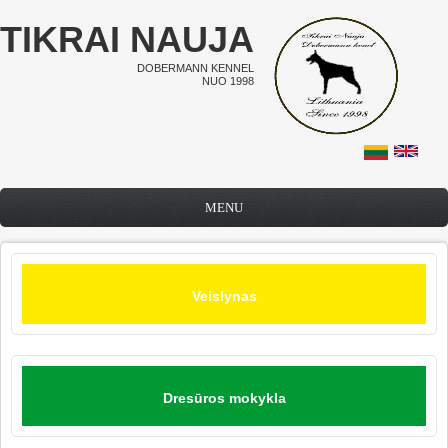
Pereiti į pagrindinį turinį
TIKRAI NAUJA
DOBERMANN KENNEL
NUO 1998
MENU
Veislynas
Dresūros mokykla