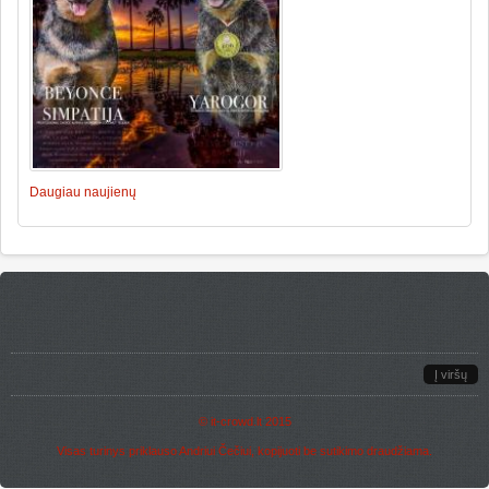
Daugiau naujienų
Į viršų
©
it-crowd.lt
2015
Visas turinys priklauso Andriui Čečiui, kopijuoti be sutikimo draudžiama.