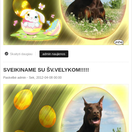
Skaityti daugiau
apie GREETINGS WITH HAPPY EASTER!!!!
admin naujienos
SVEIKINAME SU ŠV.VELYKOM!!!!!
Paskelbė
admin
-
Sek, 2012-04-08 00:00