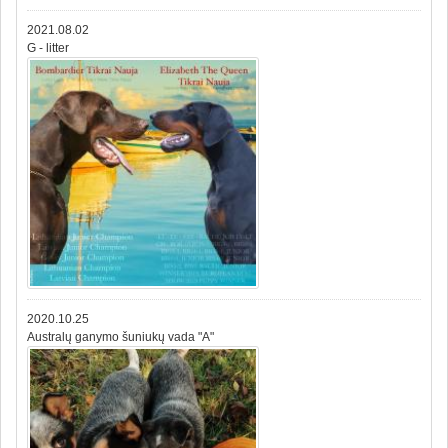
2021.08.02
G - litter
2020.10.25
Australų ganymo šuniukų vada "A"