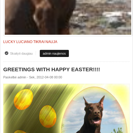
LUCKY LUCIANO TIKRAI NAUJA
Skaityti daugiau
apie ATNAUJINTAS LUCKY LUCIANO TIKRAI NAUJA PUSLAPIS
admin naujienos
NAUJOS NUOTRAUKOS IR TITULAI
GREETINGS WITH HAPPY EASTER!!!!
Paskelbė
admin
-
Sek, 2012-04-08 00:00