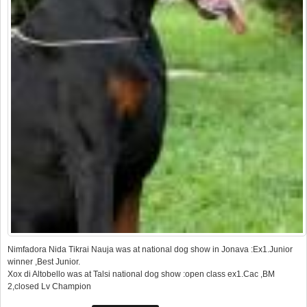
Nimfadora Nida Tikrai Nauja was at national dog show in Jonava :Ex1.Junior
winner ,Best Junior.
Xox di Altobello was at Talsi national dog show :open class ex1.Cac ,BM
2,closed Lv Champion