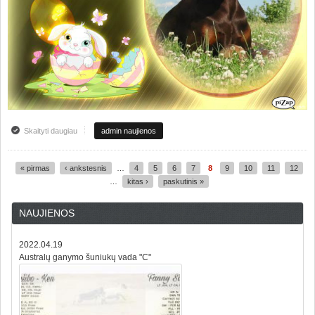
Skaityti daugiau
apie SVEIKINAME SU ŠV.VELYKOM!!!!!
admin naujienos
« pirmas
‹ ankstesnis
…
4
5
6
7
8
9
10
11
12
Puslapiai
…
kitas ›
paskutinis »
NAUJIENOS
2022.04.19
Australų ganymo šuniukų vada "C"