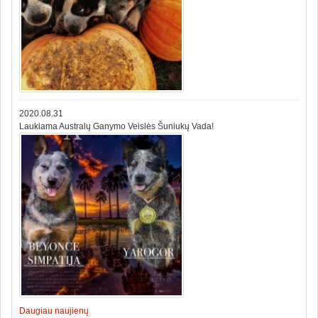
2020.08.31
Laukiama Australų Ganymo Veislės Šuniukų Vada!
Daugiau naujienų