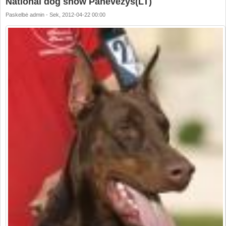
National dog show Panevezys(LT)
Paskelbė
admin
-
Sek, 2012-04-22 00:00