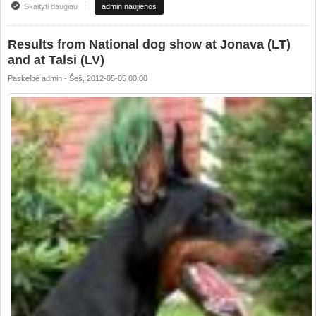
Skaityti daugiau
apie Rezultatai iš nacionalinės parodos Jonavoje(LT) ir Talsi (LV)
admin naujienos
Results from National dog show at Jonava (LT)
and at Talsi (LV)
Paskelbė
admin
-
Šeš, 2012-05-05 00:00