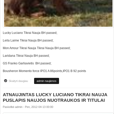
Lucky Luciano Tikrai Nauja BH passed;
Leila Laime Tikrai Nauja BH passed;
Mon Amour Tikrai Nauja Tikrai Nauja BH passed;
Laridana Tikrai Nauja BH passed;
GS Franko Garliavietis BH passed;
Bousheron Momento force IPO1 A 86points,IPO1 B 92 points
Skaityti daugiau
apie Dresūros Mokyklos rezultatai BH ir IPO testas
admin naujienos
ATNAUJINTAS LUCKY LUCIANO TIKRAI NAUJA
PUSLAPIS NAUJOS NUOTRAUKOS IR TITULAI
Paskelbė
admin
-
Pen, 2012-04-13 00:00