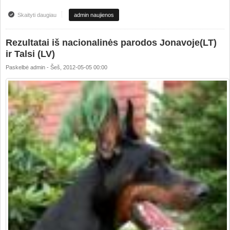
Skaityti daugiau
apie SVP 1 darbinis testas
admin naujienos
Rezultatai iš nacionalinės parodos Jonavoje(LT)
ir Talsi (LV)
Paskelbė
admin
-
Šeš, 2012-05-05 00:00