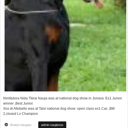
Nimfadora Nida Tikrai Nauja was at national dog show in Jonava :Ex1.Junior
winner ,Best Junior.
Xox di Altobello was at Talsi national dog show :open class ex1.Cac ,BM
2,closed Lv Champion
Skaityti daugiau
apie Results from National dog show at Jonava (LT) and at Talsi (LV)
admin naujienos