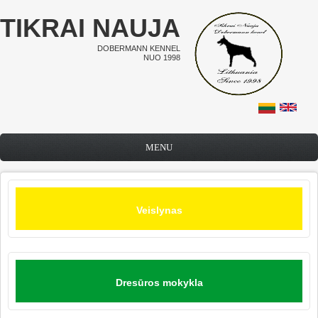
Pereiti į pagrindinį turinį
TIKRAI NAUJA
DOBERMANN KENNEL
NUO 1998
MENU
Veislynas
Dresūros mokykla