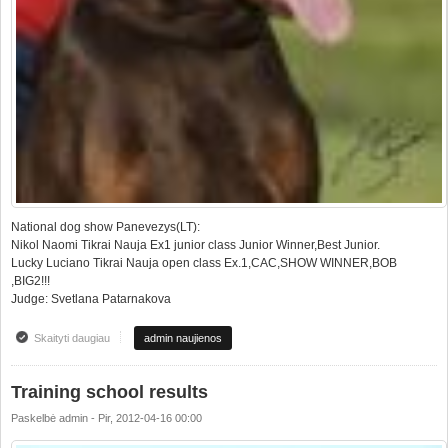
National dog show Panevezys(LT):
Nikol Naomi Tikrai Nauja Ex1 junior class Junior Winner,Best Junior.
Lucky Luciano Tikrai Nauja open class Ex.1,CAC,SHOW WINNER,BOB
,BIG2!!!
Judge: Svetlana Patarnakova
Skaityti daugiau
apie National dog show Panevezys(LT)
admin naujienos
Training school results
Paskelbė
admin
-
Pir, 2012-04-16 00:00