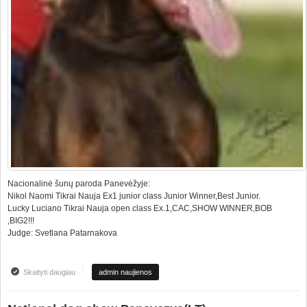
Nacionalinė šunų paroda Panevėžyje:
Nikol Naomi Tikrai Nauja Ex1 junior class Junior Winner,Best Junior.
Lucky Luciano Tikrai Nauja open class Ex.1,CAC,SHOW WINNER,BOB
,BIG2!!!
Judge: Svetlana Patarnakova
Skaityti daugiau
apie Nacionalinė šunų paroda Panevėžyje
admin naujienos