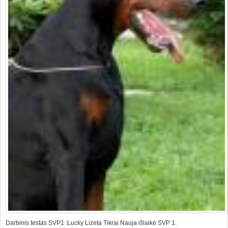
Darbinis testas SVP1 :Lucky Lizeta Tikrai Nauja išlaikė SVP 1.