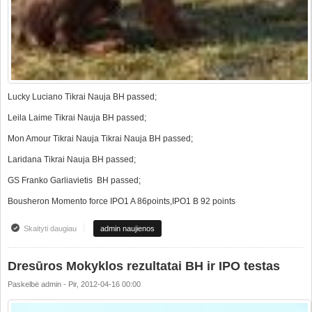
Lucky Luciano Tikrai Nauja BH passed;
Leila Laime Tikrai Nauja BH passed;
Mon Amour Tikrai Nauja Tikrai Nauja BH passed;
Laridana Tikrai Nauja BH passed;
GS Franko Garliavietis BH passed;
Bousheron Momento force IPO1 A 86points,IPO1 B 92 points
Skaityti daugiau
apie Training school results
admin naujienos
Dresūros Mokyklos rezultatai BH ir IPO testas
Paskelbė
admin
-
Pir, 2012-04-16 00:00