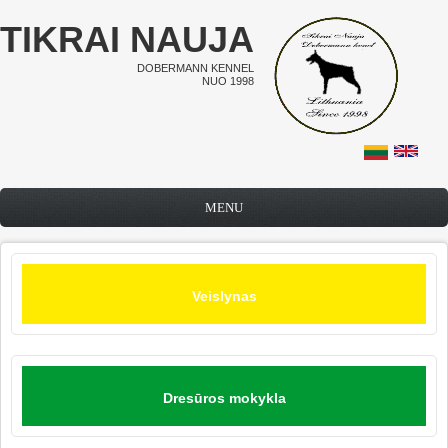
Pereiti į pagrindinį turinį
TIKRAI NAUJA
DOBERMANN KENNEL
NUO 1998
MENU
Veislynas
Dresūros mokykla