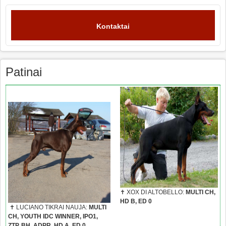
Kontaktai
Patinai
✝ XOX DI ALTOBELLO:
MULTI CH,
HD B, ED 0
✝ LUCIANO TIKRAI NAUJA:
MULTI
CH, YOUTH IDC WINNER, IPO1,
ZTP, BH, ADPR, HD A, ED 0