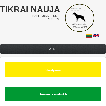
Pereiti į pagrindinį turinį
TIKRAI NAUJA
DOBERMANN KENNEL
NUO 1998
MENU
Veislynas
Dresūros mokykla