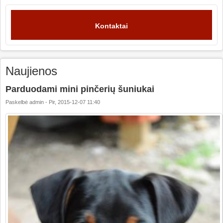
Kontaktai
Naujienos
Parduodami mini pinčerių šuniukai
Paskelbė
admin
-
Pir, 2015-12-07 11:40