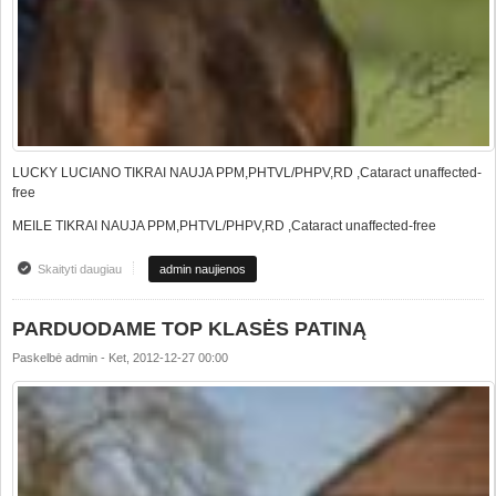
LUCKY LUCIANO TIKRAI NAUJA PPM,PHTVL/PHPV,RD ,Cataract unaffected-
free
MEILE TIKRAI NAUJA PPM,PHTVL/PHPV,RD ,Cataract unaffected-free
Skaityti daugiau
apie HEALTH RESULTS!!!
admin naujienos
PARDUODAME TOP KLASĖS PATINĄ
Paskelbė
admin
-
Ket, 2012-12-27 00:00