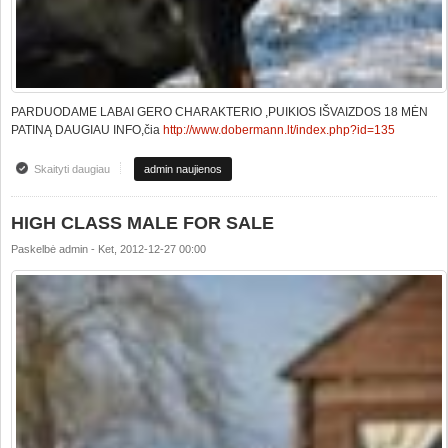
PARDUODAME LABAI GERO CHARAKTERIO ,PUIKIOS IŠVAIZDOS 18 MĖN
PATINĄ DAUGIAU INFO,čia
http://www.dobermann.lt/index.php?id=135
Skaityti daugiau
apie PARDUODAME TOP KLASĖS PATINĄ
admin naujienos
HIGH CLASS MALE FOR SALE
Paskelbė
admin
-
Ket, 2012-12-27 00:00