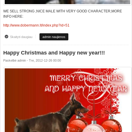
WE SELL STRONG ,NICE MALE WITH VERY GOOD CHARACTER,MORE
INFO HERE:
http://www.dobermann.lt/index.php?id=51
Skaityti daugiau
apie HIGH CLASS MALE FOR SALE
admin naujienos
Happy Christmas and Happy new year!!!
Paskelbė
admin
-
Tre, 2012-12-26 00:00