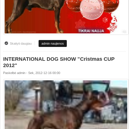
Skaityti daugiau
apie Happy Christmas and Happy new year!!!
admin naujienos
INTERNATIONAL DOG SHOW "Cristmas CUP
2012"
Paskelbė
admin
-
Sek, 2012-12-16 00:00