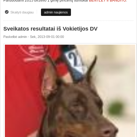
Parduodami 2015 birželio 1 gimę pinčerių šuniukai
BENTLEY ir BANDITO
.
Skaityti daugiau
apie Parduodami mini pinčerių šuniukai
admin naujienos
Sveikatos resultatai iš Vokietijos DV
Paskelbė
admin
-
Sek, 2013-09-01 00:00