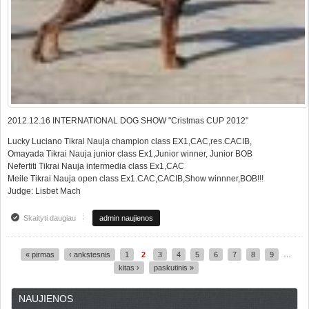
2012.12.16 INTERNATIONAL DOG SHOW "Cristmas CUP 2012"
Lucky Luciano Tikrai Nauja champion class EX1,CAC,res.CACIB,
Omayada Tikrai Nauja junior class Ex1,Junior winner, Junior BOB
Nefertiti Tikrai Nauja intermedia class Ex1,CAC
Meile Tikrai Nauja open class Ex1.CAC,CACIB,Show winnner,BOB!!!
Judge: Lisbet Mach
Skaityti daugiau
apie INTERNATIONAL DOG SHOW "Cristmas CUP 2012"
admin naujienos
« pirmas
‹ ankstesnis
1
2
3
4
5
6
7
8
9
…
Puslapiai
kitas ›
paskutinis »
NAUJIENOS