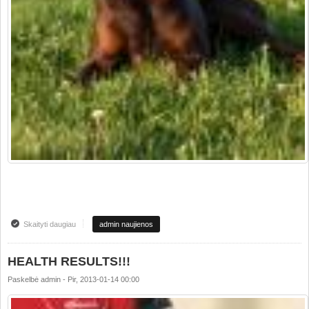
Skaityti daugiau
apie SVEIKATOS REZULTATAI!!!!
admin naujienos
HEALTH RESULTS!!!
Paskelbė
admin
-
Pir, 2013-01-14 00:00