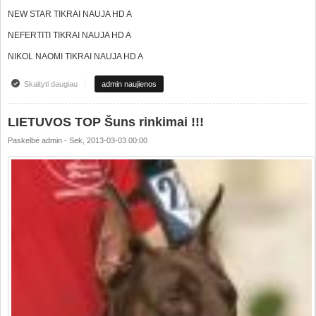
NEW STAR TIKRAI NAUJA HD A
NEFERTITI TIKRAI NAUJA HD A
NIKOL NAOMI TIKRAI NAUJA HD A
Skaityti daugiau
apie Sveikatos resultatai iš Vokietijos DV
admin naujienos
LIETUVOS TOP Šuns rinkimai !!!
Paskelbė
admin
-
Sek, 2013-03-03 00:00