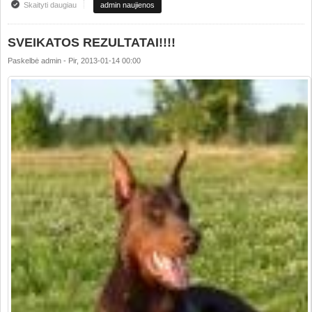
Skaityti daugiau
apie LIETUVOS TOP Šuns rinkimai !!!
admin naujienos
SVEIKATOS REZULTATAI!!!!
Paskelbė
admin
-
Pir, 2013-01-14 00:00