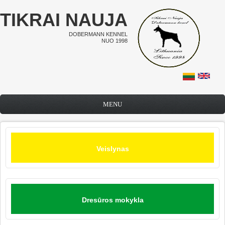
Pereiti į pagrindinį turinį
TIKRAI NAUJA
DOBERMANN KENNEL
NUO 1998
MENU
Veislynas
Dresūros mokykla