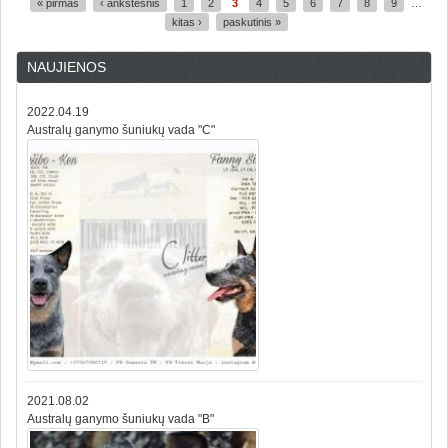
« pirmas
‹ ankstesnis
1
2
3
4
5
6
7
8
9
…
Puslapiai
kitas ›
paskutinis »
NAUJIENOS
2022.04.19
Australų ganymo šuniukų vada "C"
2021.08.02
Australų ganymo šuniukų vada "B"