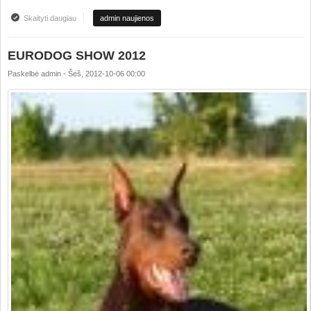
Skaityti daugiau
apie EURODOG SHOW 2012
admin naujienos
EURODOG SHOW 2012
Paskelbė
admin
-
Šeš, 2012-10-06 00:00