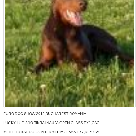
EURO DOG SHOW 2012,BUCHAREST ROMANIA
LUCKY LUCIANO TIKRAI NAUJA OPEN CLASS EX1,CAC;
MEILE TIKRAI NAUJA INTERMEDIA CLASS EX2,RES.CAC