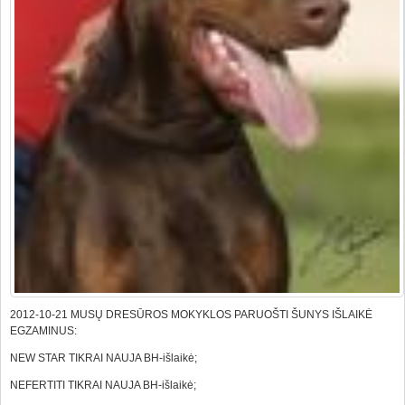
2012-10-21 MUSŲ DRESŪROS MOKYKLOS PARUOŠTI ŠUNYS IŠLAIKĖ
EGZAMINUS:
NEW STAR TIKRAI NAUJA BH-išlaikė;
NEFERTITI TIKRAI NAUJA BH-išlaikė;