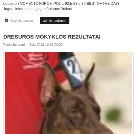
bouseron MOMENTO FORCE IPO1 a-92,b-88,c-89(BEST OF THE DAY)
Jugde: international jugde Antanas Butkus
Skaityti daugiau
apie IPO EGZAMINŲ REZULTATAI
admin naujienos
DRESUROS MOKYKLOS REZULTATAI
Paskelbė
admin
-
Sek, 2012-10-21 00:00