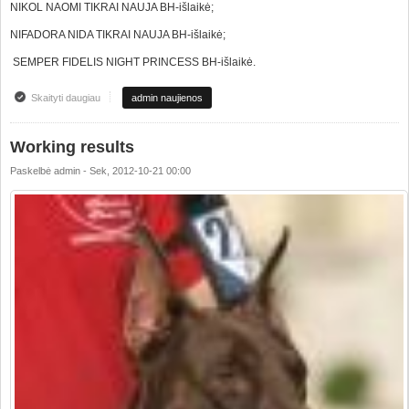
NIKOL NAOMI TIKRAI NAUJA BH-išlaikė;
NIFADORA NIDA TIKRAI NAUJA BH-išlaikė;
SEMPER FIDELIS NIGHT PRINCESS BH-išlaikė.
Skaityti daugiau
apie DRESUROS MOKYKLOS REZULTATAI
admin naujienos
Working results
Paskelbė
admin
-
Sek, 2012-10-21 00:00