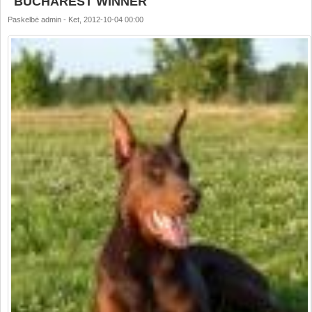
"BUCHAREST WINNER"
Paskelbė
admin
-
Ket, 2012-10-04 00:00