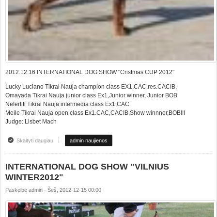
2012.12.16 INTERNATIONAL DOG SHOW "Cristmas CUP 2012"
Lucky Luciano Tikrai Nauja champion class EX1,CAC,res.CACIB,
Omayada Tikrai Nauja junior class Ex1,Junior winner, Junior BOB
Nefertiti Tikrai Nauja intermedia class Ex1,CAC
Meile Tikrai Nauja open class Ex1.CAC,CACIB,Show winnner,BOB!!!
Judge: Lisbet Mach
Skaityti daugiau
apie INTERNATIONAL DOG SHOW "Cristmas CUP 2012"
admin naujienos
INTERNATIONAL DOG SHOW "VILNIUS
WINTER2012"
Paskelbė
admin
-
Šeš, 2012-12-15 00:00