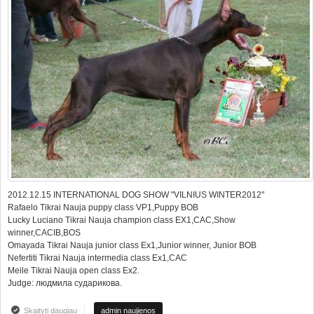
2012.12.15 INTERNATIONAL DOG SHOW "VILNIUS WINTER2012"
Rafaelo Tikrai Nauja puppy class VP1,Puppy BOB
Lucky Luciano Tikrai Nauja champion class EX1,CAC,Show
winner,CACIB,BOS
Omayada Tikrai Nauja junior class Ex1,Junior winner, Junior BOB
Nefertiti Tikrai Nauja intermedia class Ex1,CAC
Meile Tikrai Nauja open class Ex2.
Judge: людмила сударикова.
Skaityti daugiau
apie INTERNATIONAL DOG SHOW "VILNIUS WINTER2012"
admin naujienos