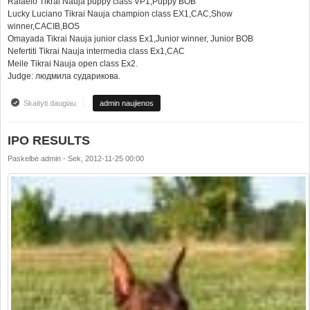
Rafaelo Tikrai Nauja puppy class VP1,Puppy BOB
Lucky Luciano Tikrai Nauja champion class EX1,CAC,Show
winner,CACIB,BOS
Omayada Tikrai Nauja junior class Ex1,Junior winner, Junior BOB
Nefertiti Tikrai Nauja intermedia class Ex1,CAC
Meile Tikrai Nauja open class Ex2.
Judge: людмила сударикова.
Skaityti daugiau
apie INTERNATIONAL DOG SHOW "VILNIUS WINTER2012"
admin naujienos
IPO RESULTS
Paskelbė
admin
-
Sek, 2012-11-25 00:00