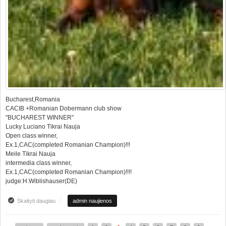
Bucharest,Romania
CACIB +Romanian Dobermann club show
"BUCHAREST WINNER"
Lucky Luciano Tikrai Nauja
Open class winner,
Ex.1,CAC(completed Romanian Champion)!!!
Meile Tikrai Nauja
intermedia class winner,
Ex.1,CAC(completed Romanian Champion)!!!!
judge:H.Wiblishauser(DE)
Skaityti daugiau
apie CACIB +Romanian Dobermann club show "BUCHAREST
admin naujienos
WINNER"