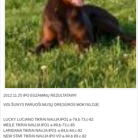
2012.11.25 IPO EGZAMINŲ REZULTATAI!!!!!
VISI ŠUNYS PARUOŠI MUSŲ DRESŪROS MOKYKLOJE:
LUCKY LUCIANO TIKRAI NAUJA IPO1 a-79,b 73,c-82
MEILE TIKRAI NAUJA IPO1 a-89,b-73,c-85
LARIDANA TIKRAI NAUJA IPO1 a-84,b-84,c-92
NEW STAR TIKRAI NAUJA IPO VO a-94,b 89,c-82