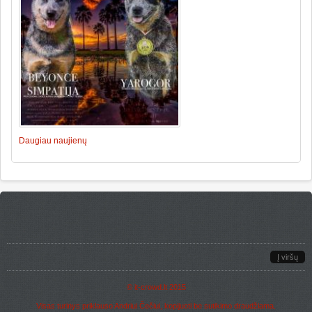
Daugiau naujienų
Į viršų
©
it-crowd.lt
2015
Visas turinys priklauso Andriui Čečiui, kopijuoti be sutikimo draudžiama.