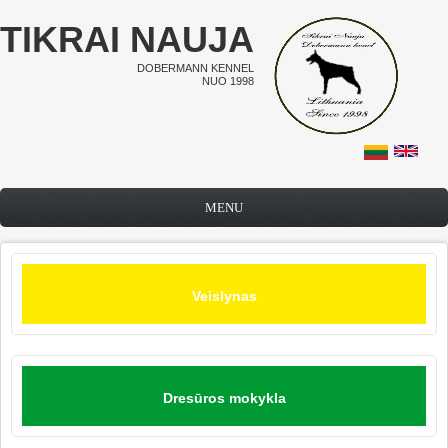
Pereiti į pagrindinį turinį
TIKRAI NAUJA
DOBERMANN KENNEL
NUO 1998
MENU
Veislynas
Dresūros mokykla