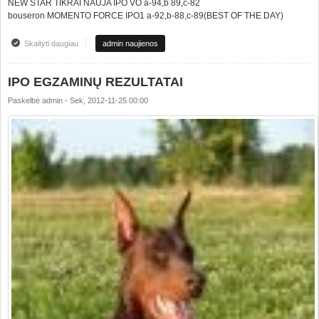
NEW STAR TIKRAI NAUJA IPO VO a-94,b 89,c-82
bouseron MOMENTO FORCE IPO1 a-92,b-88,c-89(BEST OF THE DAY)
Skaityti daugiau
apie IPO RESULTS
admin naujienos
IPO EGZAMINŲ REZULTATAI
Paskelbė
admin
-
Sek, 2012-11-25 00:00