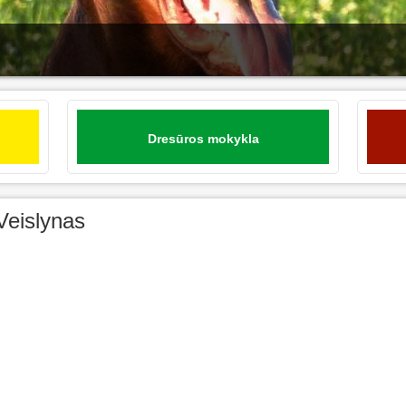
Dresūros mokykla
Veislynas