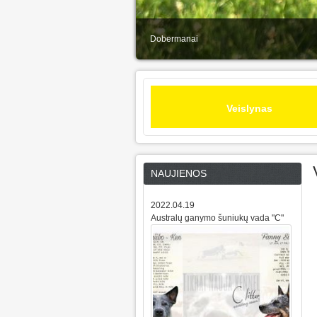
Dobermanai
Veislynas
NAUJIENOS
2022.04.19
Australų ganymo šuniukų vada "C"