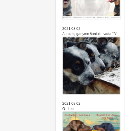
2021.08.02
Australų ganymo šuniukų vada "B"
2021.08.02
G - litter