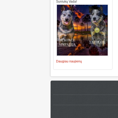
Šuniukų Vada!
Daugiau naujienų