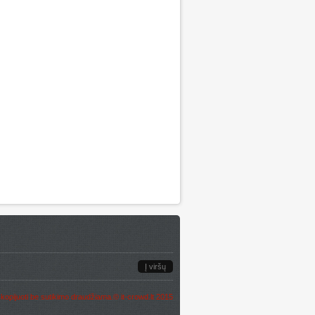
Į viršų
, kopijuoti be sutikimo draudžiama.
©
it-crowd.lt
2015