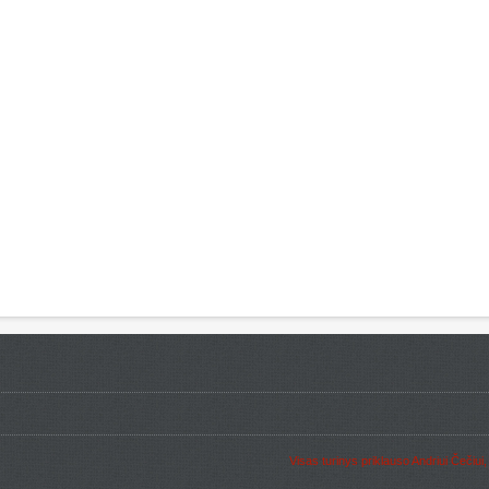
Visas turinys priklauso Andriui Čečiui