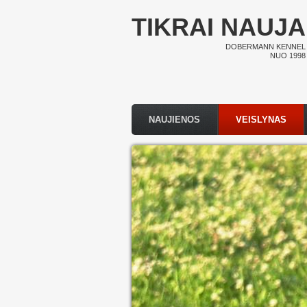
Pereiti į pagrindinį turinį
TIKRAI NAUJA
DOBERMANN KENNEL
NUO 1998
NAUJIENOS
VEISLYNAS
Pagrindinis meniu