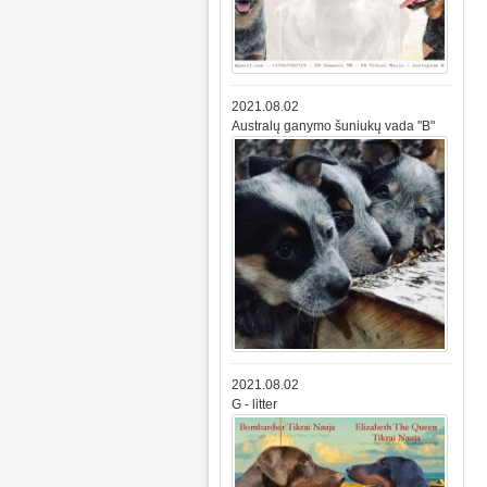
2021.08.02
Australų ganymo šuniukų vada "B"
2021.08.02
G - litter