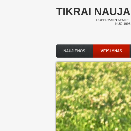
Pereiti į pagrindinį turinį
TIKRAI NAUJA
DOBERMANN KENNEL
NUO 1998
NAUJIENOS
VEISLYNAS
Pagrindinis meniu