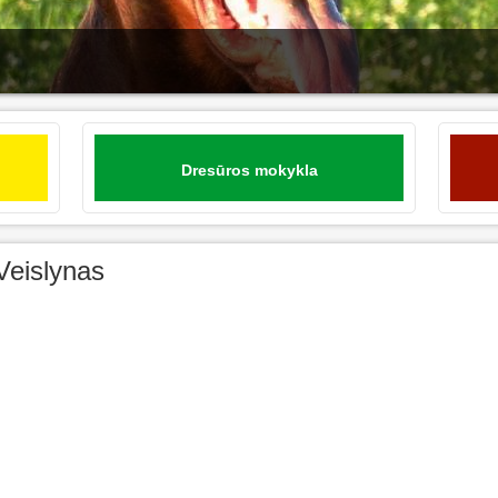
Dresūros mokykla
Veislynas