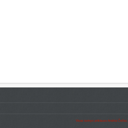
Visas turinys priklauso Andriui Čečiui