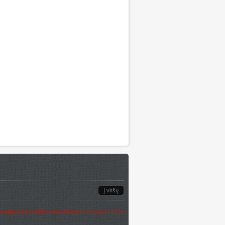
Į viršų
, kopijuoti be sutikimo draudžiama.
©
it-crowd.lt
2015