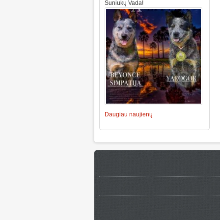
Šuniukų Vada!
Daugiau naujienų