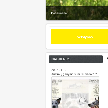
Dobermanai
Veislynas
NAUJIENOS
2022.04.19
Australų ganymo šuniukų vada "C"