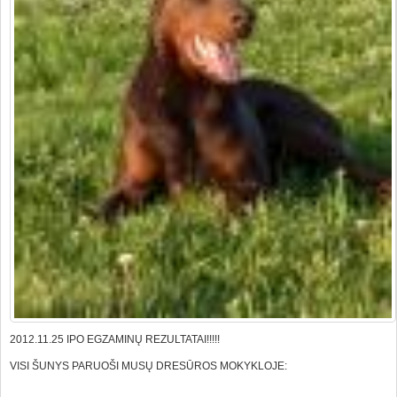
2012.11.25 IPO EGZAMINŲ REZULTATAI!!!!!
VISI ŠUNYS PARUOŠI MUSŲ DRESŪROS MOKYKLOJE: