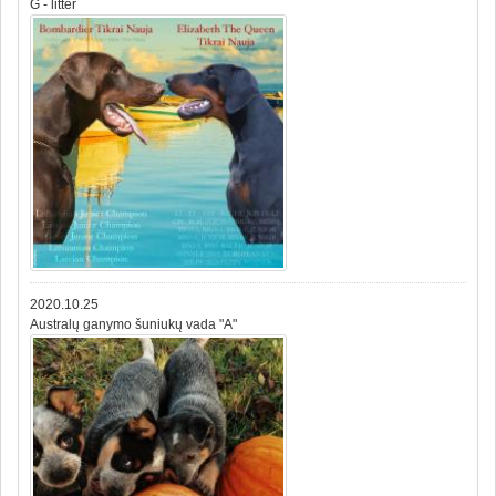
G - litter
2020.10.25
Australų ganymo šuniukų vada "A"