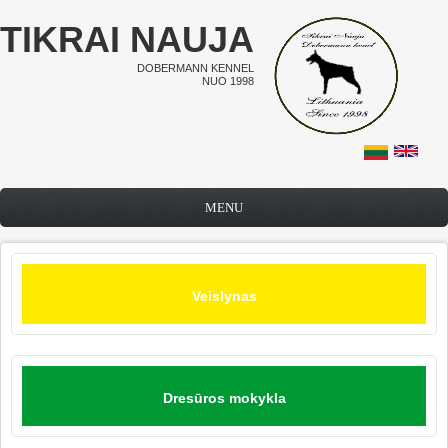
Pereiti į pagrindinį turinį
TIKRAI NAUJA
DOBERMANN KENNEL
NUO 1998
MENU
Veislynas
Dresūros mokykla