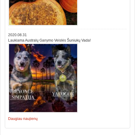
2020.08.31
Laukiama Australų Ganymo Veislės Šuniukų Vada!
Daugiau naujienų