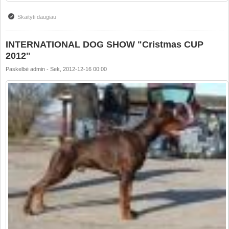
Skaityti daugiau
apie Happy Christmas and Happy new year!!!
INTERNATIONAL DOG SHOW "Cristmas CUP
2012"
Paskelbė
admin
-
Sek, 2012-12-16 00:00