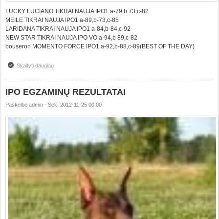
LUCKY LUCIANO TIKRAI NAUJA IPO1 a-79,b 73,c-82
MEILE TIKRAI NAUJA IPO1 a-89,b-73,c-85
LARIDANA TIKRAI NAUJA IPO1 a-84,b-84,c-92
NEW STAR TIKRAI NAUJA IPO VO a-94,b 89,c-82
bouseron MOMENTO FORCE IPO1 a-92,b-88,c-89(BEST OF THE DAY)
Skaityti daugiau
apie IPO RESULTS
IPO EGZAMINŲ REZULTATAI
Paskelbė
admin
-
Sek, 2012-11-25 00:00