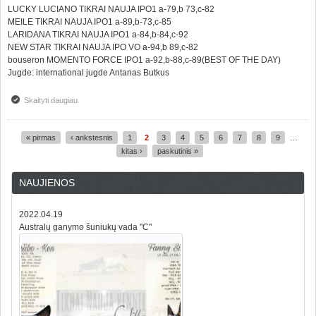
LUCKY LUCIANO TIKRAI NAUJA IPO1 a-79,b 73,c-82
MEILE TIKRAI NAUJA IPO1 a-89,b-73,c-85
LARIDANA TIKRAI NAUJA IPO1 a-84,b-84,c-92
NEW STAR TIKRAI NAUJA IPO VO a-94,b 89,c-82
bouseron MOMENTO FORCE IPO1 a-92,b-88,c-89(BEST OF THE DAY)
Jugde: international jugde Antanas Butkus
Skaityti daugiau
apie IPO EGZAMINŲ REZULTATAI
« pirmas
‹ ankstesnis
1
2
3
4
5
6
7
8
9
…
Puslapiai
kitas ›
paskutinis »
NAUJIENOS
2022.04.19
Australų ganymo šuniukų vada "C"