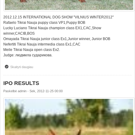
2012.12.15 INTERNATIONAL DOG SHOW "VILNIUS WINTER2012"
Rafaelo Tikrai Nauja puppy class VP1,Puppy BOB
Lucky Luciano Tikrai Nauja champion class EX1,CAC,Show
winner,CACIB,BOS
Omayada Tikrai Nauja junior class Ex1,Junior winner, Junior BOB
Nefertiti Tikrai Nauja intermedia class Ex1,CAC
Meile Tikrai Nauja open class Ex2.
Judge: людмила сударикова.
Skaityti daugiau
apie INTERNATIONAL DOG SHOW "VILNIUS WINTER2012"
IPO RESULTS
Paskelbė
admin
-
Sek, 2012-11-25 00:00