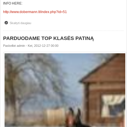
INFO HERE:
http://www.dobermann.lt/index.php?id=51
Skaityti daugiau
apie HIGH CLASS MALE FOR SALE
PARDUODAME TOP KLASĖS PATINĄ
Paskelbė
admin
-
Ket, 2012-12-27 00:00