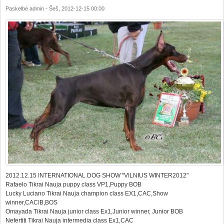
Paskelbė
admin
-
Šeš, 2012-12-15 00:00
2012.12.15 INTERNATIONAL DOG SHOW "VILNIUS WINTER2012"
Rafaelo Tikrai Nauja puppy class VP1,Puppy BOB
Lucky Luciano Tikrai Nauja champion class EX1,CAC,Show
winner,CACIB,BOS
Omayada Tikrai Nauja junior class Ex1,Junior winner, Junior BOB
Nefertiti Tikrai Nauja intermedia class Ex1,CAC