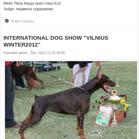
Meile Tikrai Nauja open class Ex2.
Judge: людмила сударикова.
Skaityti daugiau
apie INTERNATIONAL DOG SHOW "VILNIUS WINTER2012"
INTERNATIONAL DOG SHOW "VILNIUS
WINTER2012"
Paskelbė
admin
-
Šeš, 2012-12-15 00:00