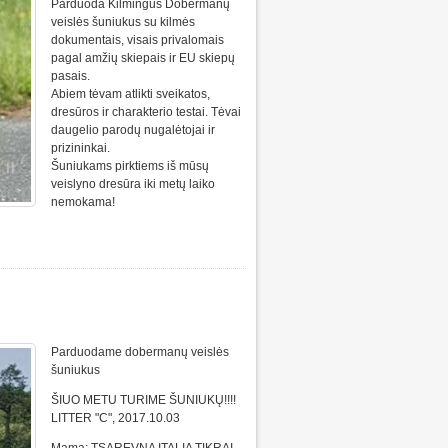
Parduoda Kilmingus Dobermanų
veislės šuniukus su kilmės
dokumentais, visais privalomais
pagal amžių skiepais ir EU skiepų
pasais.
Abiem tėvam atlikti sveikatos,
dresūros ir charakterio testai. Tėvai
daugelio parodų nugalėtojai ir
prizininkai.
Šuniukams pirktiems iš mūsų
veislyno dresūra iki metų laiko
nemokama!
Parduodame dobermanų veislės
šuniukus
ŠIUO METU TURIME ŠUNIUKŲ!!!!
LITTER "C", 2017.10.03
Mama: TSAREVNA ITALIA TIKRAI