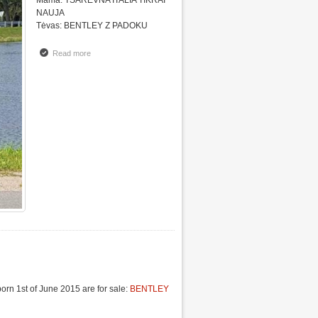
NAUJA
Tėvas: BENTLEY Z PADOKU
Read more
about Parduodame dobermanų veislės šuniukus
orn 1st of June 2015 are for sale:
BENTLEY