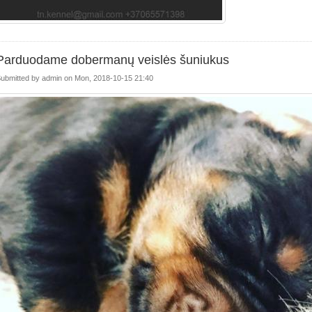
Parduodame dobermanų veislės šuniukus
ubmitted by
admin
on
Mon, 2018-10-15 21:40