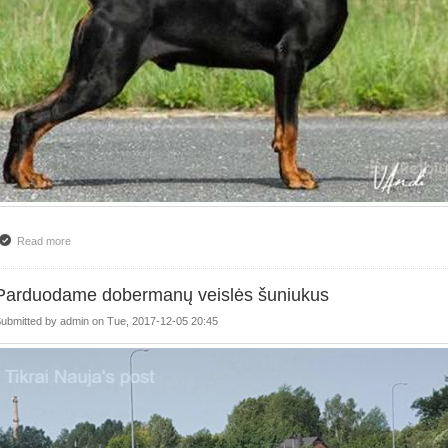
Read more
about Parduodame dobermanų veislės šuniukus
Parduodame dobermanų veislės šuniukus
ubmitted by
admin
on
Tue, 2017-12-05 20:45