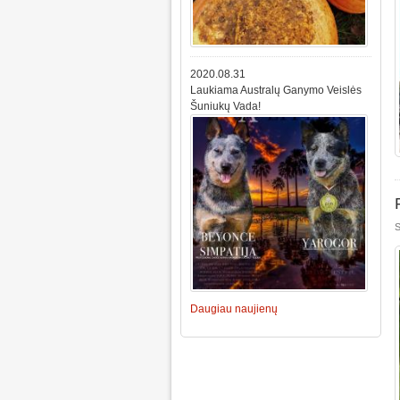
2020.08.31
Laukiama Australų Ganymo Veislės
Šuniukų Vada!
S
Daugiau naujienų