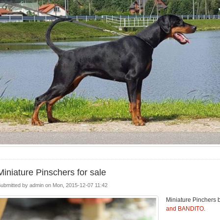
Miniature Pinschers for sale
ubmitted by
admin
on
Mon, 2015-12-07 11:42
Miniature Pinchers b
and BANDITO
.