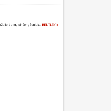
želio 1 gimę pinčerių šuniukai
BENTLEY ir
Parduodami mini pinčerių šuniukai