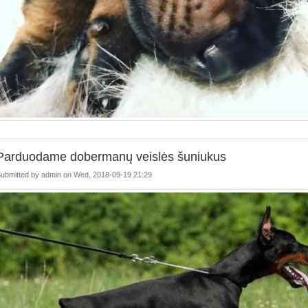
Parduodame dobermanų veislės šuniukus
ubmitted by
admin
on
Wed, 2018-09-19 21:29