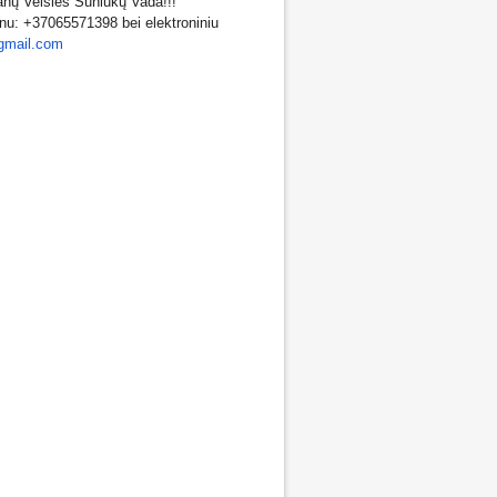
ų Veislės Šuniukų Vada!!!
onu: +37065571398 bei elektroniniu
gmail.com
Laukiama Dobermanų Veislės Šuniukų Vada!!!