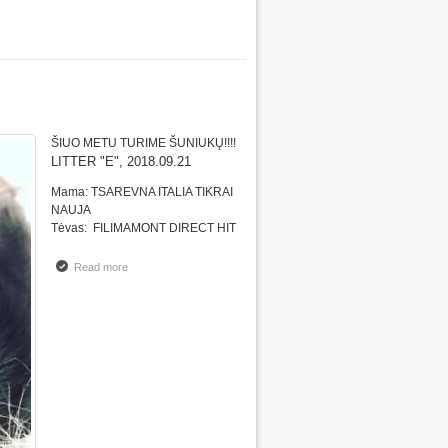
ŠIUO METU TURIME ŠUNIUKŲ!!!!
LITTER "E", 2018.09.21
Mama: TSAREVNA ITALIA TIKRAI
NAUJA
Tėvas: FILIMAMONT DIRECT HIT
Read more
about Parduodame dobermanų veislės šuniukus