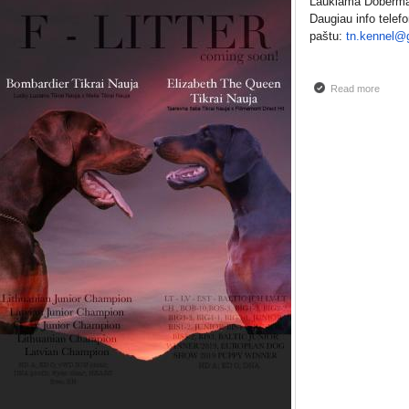
Laukiama Doberman
Daugiau info telef
paštu:
tn.kennel@
Read more
about 