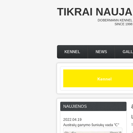
Skip to main content
TIKRAI NAUJA
DOBERMANN KENNEL
SINCE 1998
KENNEL
NEWS
GAL
Main menu
Kennel
NAUJIENOS
2022.04.19
S
Australų ganymo šuniukų vada "C"