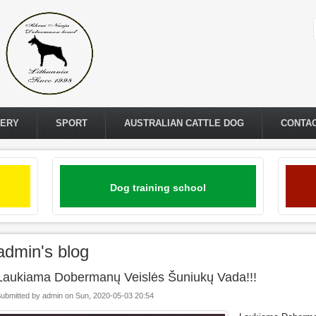
LERY
SPORT
AUSTRALIAN CATTLE DOG
CONTA
Dog training school
admin's blog
Laukiama Dobermanų Veislės Šuniukų Vada!!!
ubmitted by
admin
on
Sun, 2020-05-03 20:54