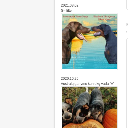
2021.08.02
G - litter
S
2020.10.25
Australų ganymo šuniukų vada "A"