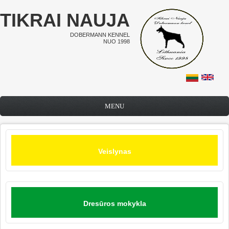
Pereiti į pagrindinį turinį
TIKRAI NAUJA
DOBERMANN KENNEL
NUO 1998
MENU
Veislynas
Dresūros mokykla