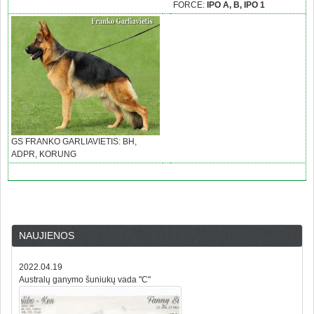
FORCE:
IPO A, B, IPO 1
GS FRANKO GARLIAVIETIS: BH,
ADPR, KORUNG
NAUJIENOS
2022.04.19
Australų ganymo šuniukų vada "C"