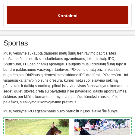
Kontaktai
Sportas
Mūsų veislyne sukaupta daugelio metų šunų treniravimo patirtis. Mes
ruošiame šunis ne tik standartiniams egzaminams, tokiems kaip IPO,
Shutzhund, FH, bet ir namų apsaugai. Daugelis mūsu dresuotų šunų tapo ir
bendro paklusnumo varžybų, ir Lietuvos IPO čempionatų prizininkais bei
nugalėtojais. Didžiausią dėmesį mes skiriame IPO dresūrai. IPO dresūra - tai
visapusiška tarnybinio šuns dresūra, kurios metu šuo įsisavina sekimą
pėdsakais ir daiktų suradimą, pilnai įsisavina visas šuns valdymo komandas:
sėdėt, gulėt, stovėt, greta su pavadėliu ir be pavadėlio, daikto aportiravimas,
šokimas per kliūtis, komanda pirmyn; taip pat šuo išmoksta nusikaltėlio
paieškos, sulaikymo ir konvojavimo pratimus.
Mūsų veislyne IPO egzaminams buvo paruošti ir juos išlaikė šie šunys: