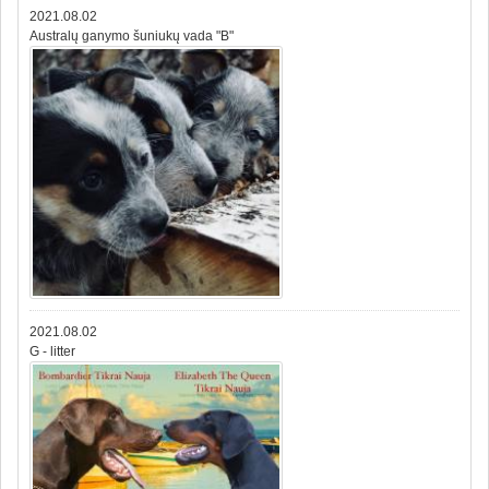
2021.08.02
Australų ganymo šuniukų vada "B"
2021.08.02
G - litter