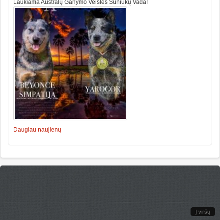
Laukiama Australų Ganymo Veislės Šuniukų Vada!
Daugiau naujienų
Į viršų