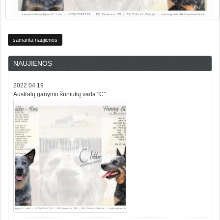
samanta naujienos
NAUJIENOS
2022.04.19
Australų ganymo šuniukų vada "C"