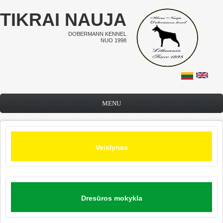
Pereiti į pagrindinį turinį
TIKRAI NAUJA
DOBERMANN KENNEL
NUO 1998
MENU
Veislynas
Dresūros mokykla