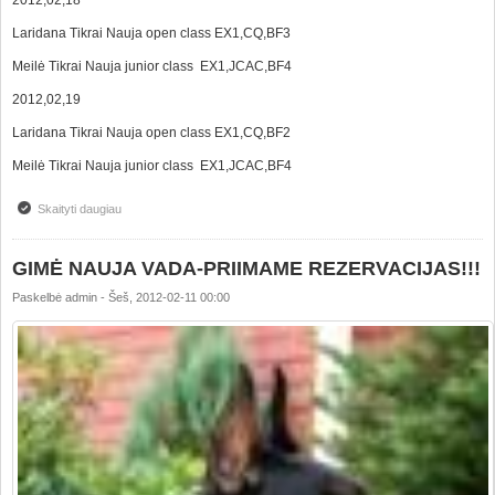
Laridana Tikrai Nauja open class EX1,CQ,BF3
Meilė Tikrai Nauja junior class EX1,JCAC,BF4
2012,02,19
Laridana Tikrai Nauja open class EX1,CQ,BF2
Meilė Tikrai Nauja junior class EX1,JCAC,BF4
Skaityti daugiau
apie Good results from Valmiera,2 national dog shows in Latvia
GIMĖ NAUJA VADA-PRIIMAME REZERVACIJAS!!!
Paskelbė
admin
-
Šeš, 2012-02-11 00:00