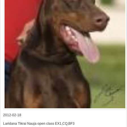
2012-02-18
Laridana Tikrai Nauja open class EX1,CQ,BF3