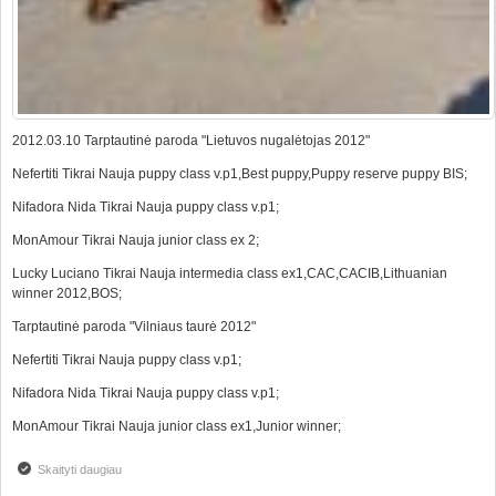
2012.03.10 Tarptautinė paroda "Lietuvos nugalėtojas 2012"
Nefertiti Tikrai Nauja puppy class v.p1,Best puppy,Puppy reserve puppy BIS;
Nifadora Nida Tikrai Nauja puppy class v.p1;
MonAmour Tikrai Nauja junior class ex 2;
Lucky Luciano Tikrai Nauja intermedia class ex1,CAC,CACIB,Lithuanian
winner 2012,BOS;
Tarptautinė paroda "Vilniaus taurė 2012"
Nefertiti Tikrai Nauja puppy class v.p1;
Nifadora Nida Tikrai Nauja puppy class v.p1;
MonAmour Tikrai Nauja junior class ex1,Junior winner;
Skaityti daugiau
apie SUPER PASIEKIMAI TARTAUTINĖSE PARODOSE