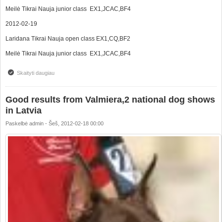
Meilė Tikrai Nauja junior class EX1,JCAC,BF4
2012-02-19
Laridana Tikrai Nauja open class EX1,CQ,BF2
Meilė Tikrai Nauja junior class EX1,JCAC,BF4
Skaityti daugiau
apie Valmiera 2 nacionalinės parodos(Latvija)
Good results from Valmiera,2 national dog shows
in Latvia
Paskelbė
admin
-
Šeš, 2012-02-18 00:00