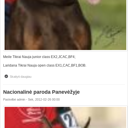
Meile Tikrai Nauja junior class EX2,JCAC,BF4;
Laridana Tikrai Nauja open class EX1,CAC,BF1,BOB.
Skaityti daugiau
apie Talinn national dog show Tikrai Nauja at the top!!!!
Nacionalinė paroda Panevėžyje
Paskelbė
admin
-
Sek, 2012-02-26 00:00