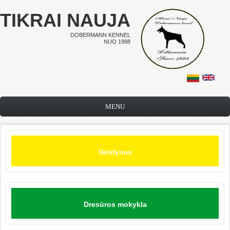
Pereiti į pagrindinį turinį
TIKRAI NAUJA
DOBERMANN KENNEL
NUO 1998
MENU
Veislynas
Dresūros mokykla