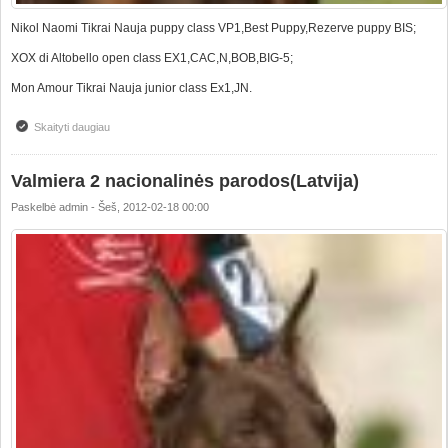
Nikol Naomi Tikrai Nauja puppy class VP1,Best Puppy,Rezerve puppy BIS;
XOX di Altobello open class EX1,CAC,N,BOB,BIG-5;
Mon Amour Tikrai Nauja junior class Ex1,JN.
Skaityti daugiau
apie Exelent results at Panevezys national dog show
Valmiera 2 nacionalinės parodos(Latvija)
Paskelbė
admin
-
Šeš, 2012-02-18 00:00