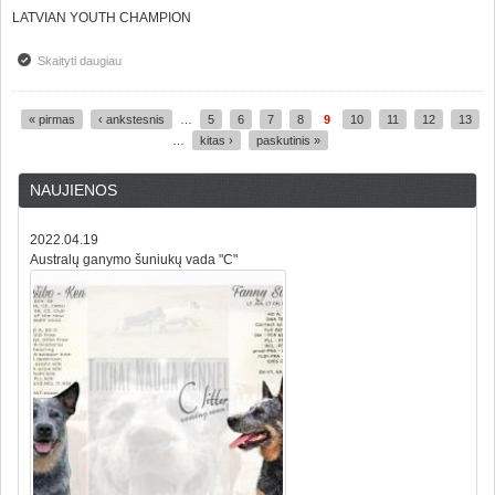
LATVIAN YOUTH CHAMPION
Skaityti daugiau
apie TIKRAI NAUJA PASIEKIMAI 2011!!!
« pirmas
‹ ankstesnis
…
5
6
7
8
9
10
11
12
13
Puslapiai
…
kitas ›
paskutinis »
NAUJIENOS
2022.04.19
Australų ganymo šuniukų vada "C"