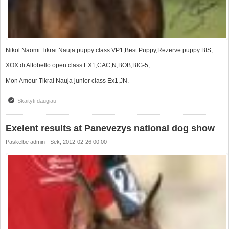
Nikol Naomi Tikrai Nauja puppy class VP1,Best Puppy,Rezerve puppy BIS;
XOX di Altobello open class EX1,CAC,N,BOB,BIG-5;
Mon Amour Tikrai Nauja junior class Ex1,JN.
Skaityti daugiau
apie Nacionalinė paroda Panevėžyje
Exelent results at Panevezys national dog show
Paskelbė
admin
-
Sek, 2012-02-26 00:00