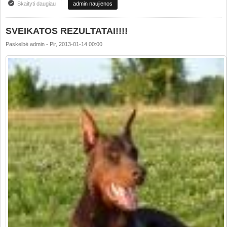
Skaityti daugiau
apie LIETUVOS TOP Šuns rinkimai !!!
admin naujienos
SVEIKATOS REZULTATAI!!!!
Paskelbė
admin
-
Pir, 2013-01-14 00:00