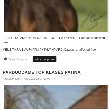
LUCKY LUCIANO TIKRAI NAUJA PPM,PHTVL/PHPV,RD ,Cataract unaffected-
free
MEILE TIKRAI NAUJA PPM,PHTVL/PHPV,RD ,Cataract unaffected-free
Skaityti daugiau
apie HEALTH RESULTS!!!
admin naujienos
PARDUODAME TOP KLASĖS PATINĄ
Paskelbė
admin
-
Ket, 2012-12-27 00:00