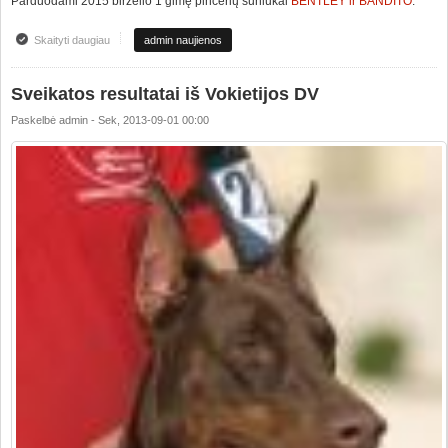
Parduodami 2015 birželio 1 gimę pinčerių šuniukai
BENTLEY ir BANDITO
.
Skaityti daugiau
apie Parduodami mini pinčerių šuniukai
admin naujienos
Sveikatos resultatai iš Vokietijos DV
Paskelbė
admin
-
Sek, 2013-09-01 00:00