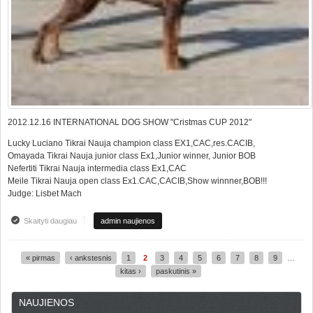
2012.12.16 INTERNATIONAL DOG SHOW "Cristmas CUP 2012"
Lucky Luciano Tikrai Nauja champion class EX1,CAC,res.CACIB,
Omayada Tikrai Nauja junior class Ex1,Junior winner, Junior BOB
Nefertiti Tikrai Nauja intermedia class Ex1,CAC
Meile Tikrai Nauja open class Ex1.CAC,CACIB,Show winnner,BOB!!!
Judge: Lisbet Mach
Skaityti daugiau
apie INTERNATIONAL DOG SHOW "Cristmas CUP 2012"
admin naujienos
« pirmas
‹ ankstesnis
1
2
3
4
5
6
7
8
9
…
Puslapiai
kitas ›
paskutinis »
NAUJIENOS