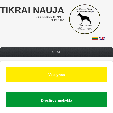
Pereiti į pagrindinį turinį
TIKRAI NAUJA
DOBERMANN KENNEL
NUO 1998
MENU
Veislynas
Dresūros mokykla