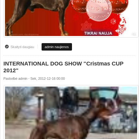
Skaityti daugiau
apie Happy Christmas and Happy new year!!!
admin naujienos
INTERNATIONAL DOG SHOW "Cristmas CUP
2012"
Paskelbė
admin
-
Sek, 2012-12-16 00:00