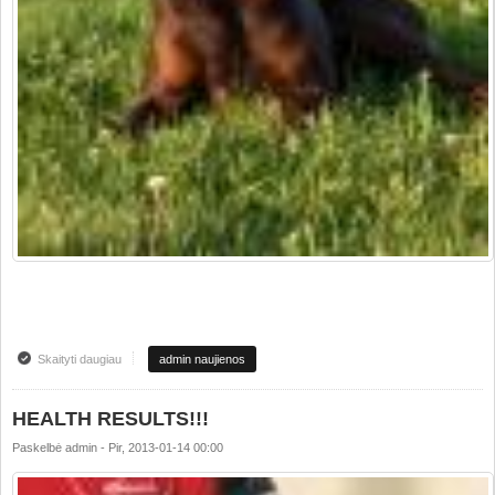
Skaityti daugiau
apie SVEIKATOS REZULTATAI!!!!
admin naujienos
HEALTH RESULTS!!!
Paskelbė
admin
-
Pir, 2013-01-14 00:00