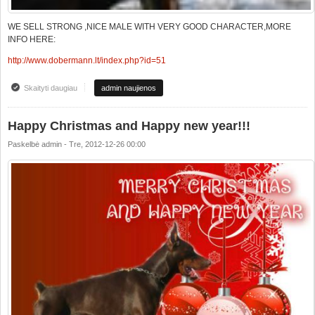
WE SELL STRONG ,NICE MALE WITH VERY GOOD CHARACTER,MORE
INFO HERE:
http://www.dobermann.lt/index.php?id=51
Skaityti daugiau
apie HIGH CLASS MALE FOR SALE
admin naujienos
Happy Christmas and Happy new year!!!
Paskelbė
admin
-
Tre, 2012-12-26 00:00