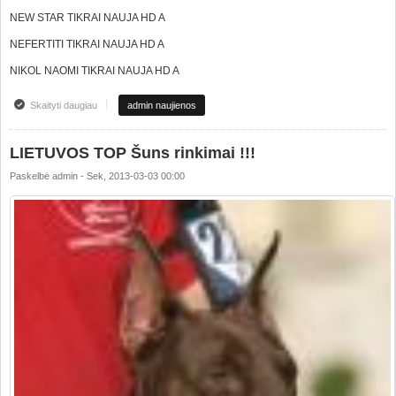
NEW STAR TIKRAI NAUJA HD A
NEFERTITI TIKRAI NAUJA HD A
NIKOL NAOMI TIKRAI NAUJA HD A
Skaityti daugiau
apie Sveikatos resultatai iš Vokietijos DV
admin naujienos
LIETUVOS TOP Šuns rinkimai !!!
Paskelbė
admin
-
Sek, 2013-03-03 00:00