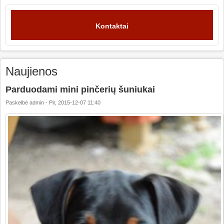
Kontaktai
Naujienos
Parduodami mini pinčerių šuniukai
Paskelbė
admin
-
Pir, 2015-12-07 11:40