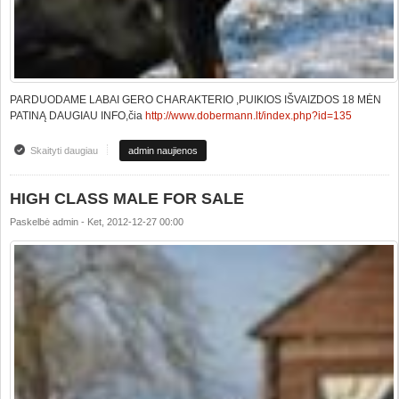
PARDUODAME LABAI GERO CHARAKTERIO ,PUIKIOS IŠVAIZDOS 18 MĖN
PATINĄ DAUGIAU INFO,čia
http://www.dobermann.lt/index.php?id=135
Skaityti daugiau
apie PARDUODAME TOP KLASĖS PATINĄ
admin naujienos
HIGH CLASS MALE FOR SALE
Paskelbė
admin
-
Ket, 2012-12-27 00:00