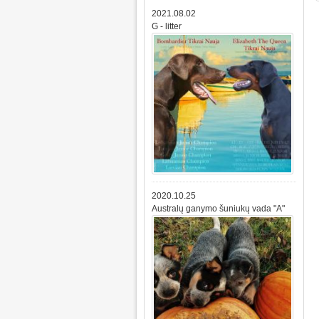
2021.08.02
G - litter
2020.10.25
Australų ganymo šuniukų vada "A"