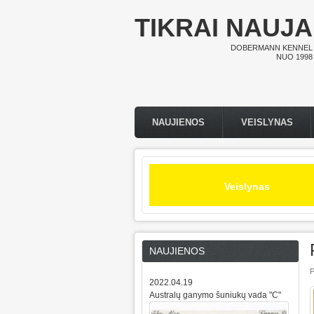
Pereiti į pagrindinį turinį
TIKRAI NAUJA
DOBERMANN KENNEL
NUO 1998
NAUJIENOS
VEISLYNAS
Pagrindinis meniu
Veislynas
NAUJIENOS
P
2022.04.19
Australų ganymo šuniukų vada "C"