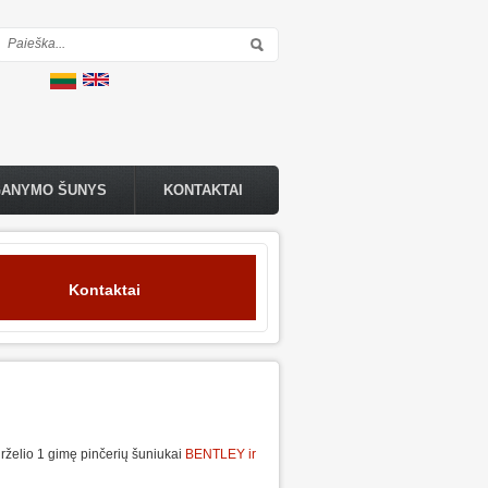
Paieškos forma
GANYMO ŠUNYS
KONTAKTAI
Kontaktai
želio 1 gimę pinčerių šuniukai
BENTLEY ir