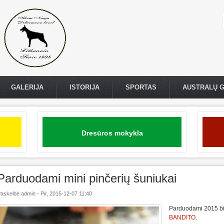
GALERIJA
ISTORIJA
SPORTAS
AUSTRALŲ 
Dresūros mokykla
Parduodami mini pinčerių šuniukai
askelbė
admin
-
Pir, 2015-12-07 11:40
Parduodami 2015 bir
BANDITO
.