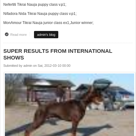
Nefertiti Tikrai Nauja puppy class v.p1;
Nifadora Nida Tikrai Nauja puppy class v.p1;
MonAmour Tikrai Nauja junior class ex1,Junior winner;
Read more
about SUPER PASIEKIMAI TARTAUTINĖSE PARODOSE
admin's blog
SUPER RESULTS FROM INTERNATIONAL
SHOWS
Submitted by
admin
on
Sat, 2012-03-10 00:00