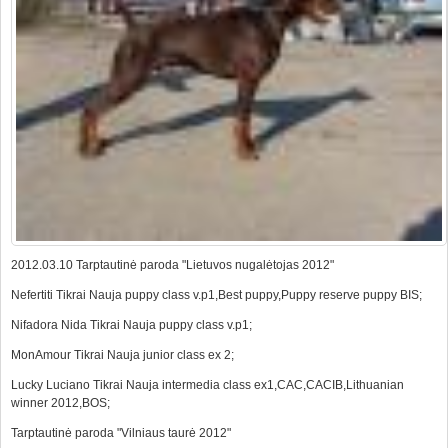
2012.03.10 Tarptautinė paroda "Lietuvos nugalėtojas 2012"
Nefertiti Tikrai Nauja puppy class v.p1,Best puppy,Puppy reserve puppy BIS;
Nifadora Nida Tikrai Nauja puppy class v.p1;
MonAmour Tikrai Nauja junior class ex 2;
Lucky Luciano Tikrai Nauja intermedia class ex1,CAC,CACIB,Lithuanian
winner 2012,BOS;
Tarptautinė paroda "Vilniaus taurė 2012"