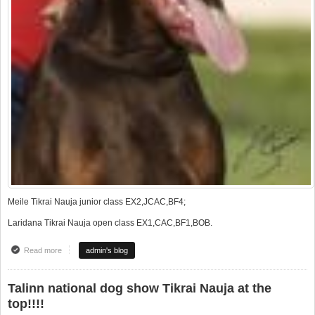
Meile Tikrai Nauja junior class EX2,JCAC,BF4;
Laridana Tikrai Nauja open class EX1,CAC,BF1,BOB.
Read more
about Tikrai Nauja super pasirodymas Talino nacionalinėje parodoje
admin's blog
Talinn national dog show Tikrai Nauja at the
top!!!!