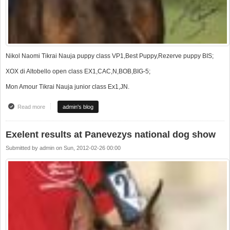
Nikol Naomi Tikrai Nauja puppy class VP1,Best Puppy,Rezerve puppy BIS;
XOX di Altobello open class EX1,CAC,N,BOB,BIG-5;
Mon Amour Tikrai Nauja junior class Ex1,JN.
Read more
about Nacionalinė paroda Panevėžyje
admin's blog
Exelent results at Panevezys national dog show
Submitted by
admin
on
Sun, 2012-02-26 00:00