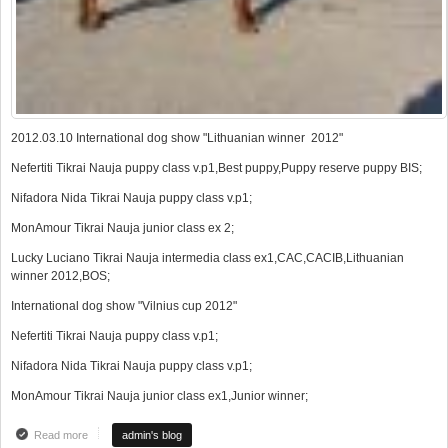
2012.03.10 International dog show "Lithuanian winner 2012"
Nefertiti Tikrai Nauja puppy class v.p1,Best puppy,Puppy reserve puppy BIS;
Nifadora Nida Tikrai Nauja puppy class v.p1;
MonAmour Tikrai Nauja junior class ex 2;
Lucky Luciano Tikrai Nauja intermedia class ex1,CAC,CACIB,Lithuanian
winner 2012,BOS;
International dog show "Vilnius cup 2012"
Nefertiti Tikrai Nauja puppy class v.p1;
Nifadora Nida Tikrai Nauja puppy class v.p1;
MonAmour Tikrai Nauja junior class ex1,Junior winner;
Read more
about SUPER RESULTS FROM INTERNATIONAL SHOWS
admin's blog