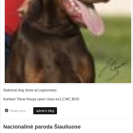
National dog show at Legionowo:
Kankan Tikrai Nauja open class ex1,CWC,BOS
Read more
about Good news from Poland
admin's blog
Nacionalinė paroda Šiauliuose