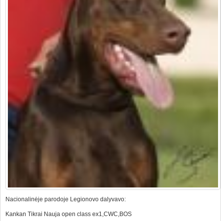
Nacionalinėje parodoje Legionovo dalyvavo:
Kankan Tikrai Nauja open class ex1,CWC,BOS