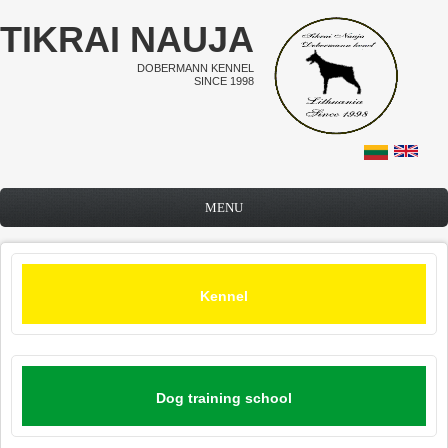
Skip to main content
TIKRAI NAUJA
DOBERMANN KENNEL
SINCE 1998
MENU
Kennel
Dog training school