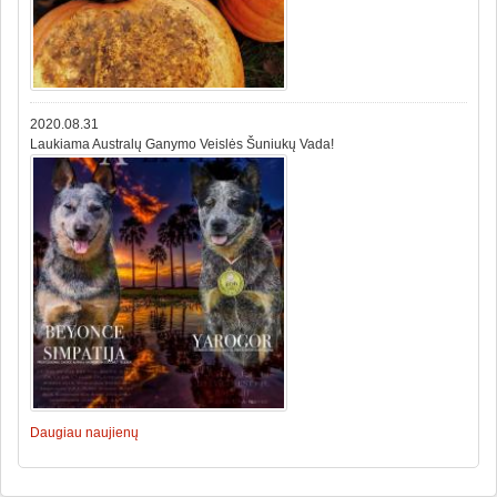
2020.08.31
Laukiama Australų Ganymo Veislės Šuniukų Vada!
Daugiau naujienų