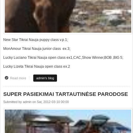
New Star Tikrai Nauja puppy class v.p.1;
MonAmour Tikrai Nauja junior class ex.3;
Lucky Luciano Tikrai Nauja open class ex1,CAC,Show Winner,BOB ,BIG 5;
Lucky Lizeta Tikrai Nauja open class ex.2
Read more
about National dog show Shauliai,LT
admin's blog
SUPER PASIEKIMAI TARTAUTINĖSE PARODOSE
Submitted by
admin
on
Sat, 2012-03-10 00:00