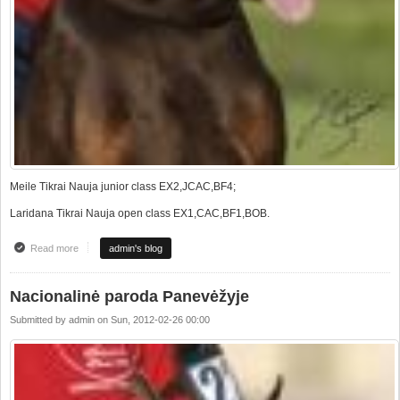
Meile Tikrai Nauja junior class EX2,JCAC,BF4;
Laridana Tikrai Nauja open class EX1,CAC,BF1,BOB.
Read more
about Talinn national dog show Tikrai Nauja at the top!!!!
admin's blog
Nacionalinė paroda Panevėžyje
Submitted by
admin
on
Sun, 2012-02-26 00:00