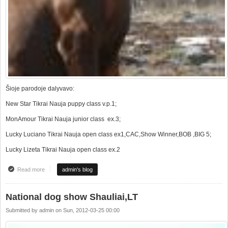
Šioje parodoje dalyvavo:
New Star Tikrai Nauja puppy class v.p.1;
MonAmour Tikrai Nauja junior class ex.3;
Lucky Luciano Tikrai Nauja open class ex1,CAC,Show Winner,BOB ,BIG 5;
Lucky Lizeta Tikrai Nauja open class ex.2
Read more
about Nacionalinė paroda Šiauliuose
admin's blog
National dog show Shauliai,LT
Submitted by
admin
on
Sun, 2012-03-25 00:00