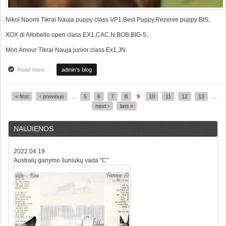
Nikol Naomi Tikrai Nauja puppy class VP1,Best Puppy,Rezerve puppy BIS;
XOX di Altobello open class EX1,CAC,N,BOB,BIG-5;
Mon Amour Tikrai Nauja junior class Ex1,JN.
Read more
about Exelent results at Panevezys national dog show
admin's blog
« first
‹ previous
…
5
6
7
8
9
10
11
12
13
…
Pages
next ›
last »
NAUJIENOS
2022.04.19
Australų ganymo šuniukų vada "C"