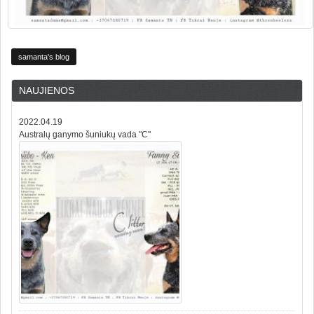
samanta's blog
NAUJIENOS
2022.04.19
Australų ganymo šuniukų vada "C"