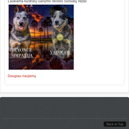
Laukiama Australų Ganymo Veislės Šuniukų Vada!
Daugiau naujienų
Back to Top