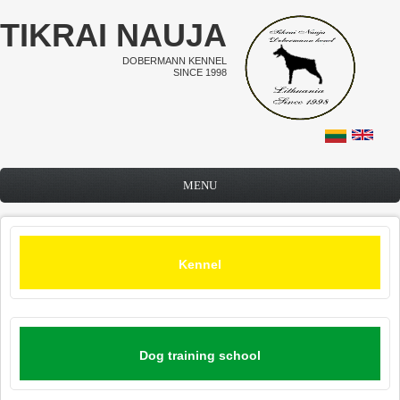
Skip to main content
TIKRAI NAUJA
DOBERMANN KENNEL
SINCE 1998
MENU
Kennel
Dog training school