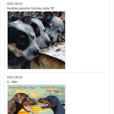
2021.08.02
Australų ganymo šuniukų vada "B"
2021.08.02
G - litter