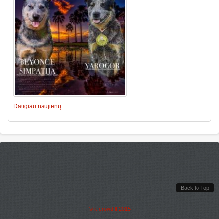
Daugiau naujienų
Back to Top
©
it-crowd.lt
2015