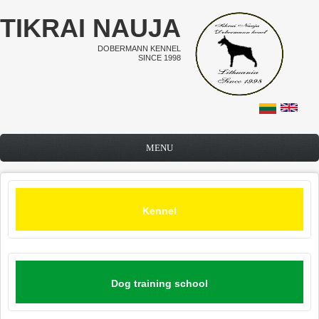
Skip to main content
TIKRAI NAUJA
DOBERMANN KENNEL
SINCE 1998
MENU
Kennel
Dog training school