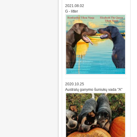
2021.08.02
G - litter
2020.10.25
Australų ganymo šuniukų vada "A"