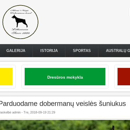
GALERIJA
ISTORIJA
SPORTAS
AUSTRALŲ 
Dresūros mokykla
Parduodame dobermanų veislės šuniukus
askelbė
admin
-
Tre, 2018-09-19 21:29