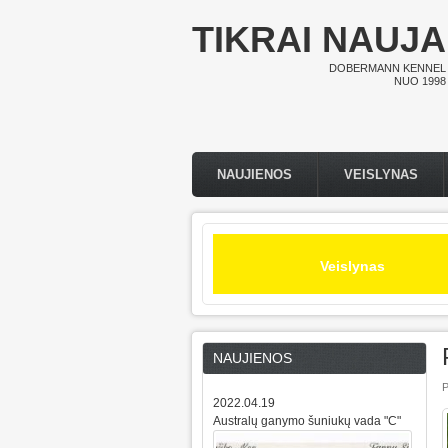
Pereiti į pagrindinį turinį
TIKRAI NAUJA
DOBERMANN KENNEL
NUO 1998
NAUJIENOS
VEISLYNAS
Pagrindinis meniu
Veislynas
NAUJIENOS
P
2022.04.19
Australų ganymo šuniukų vada "C"