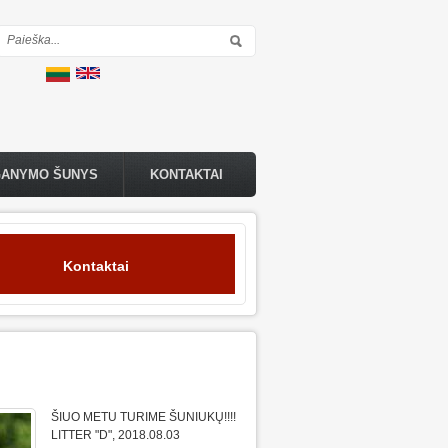
Paieškos forma
GANYMO ŠUNYS
KONTAKTAI
Kontaktai
ŠIUO METU TURIME ŠUNIUKŲ!!!!
LITTER "D", 2018.08.03