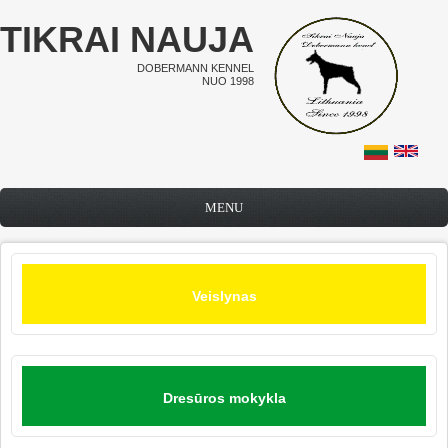
Pereiti į pagrindinį turinį
TIKRAI NAUJA
DOBERMANN KENNEL
NUO 1998
MENU
Veislynas
Dresūros mokykla