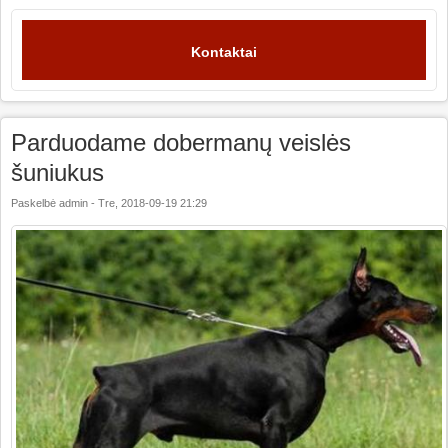
Kontaktai
Parduodame dobermanų veislės
šuniukus
Paskelbė
admin
-
Tre, 2018-09-19 21:29