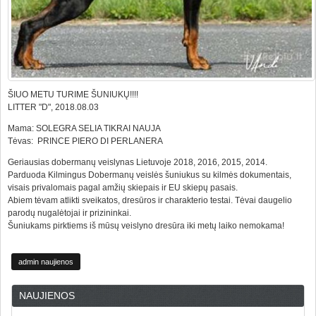
ŠIUO METU TURIME ŠUNIUKŲ!!!!
LITTER "D", 2018.08.03
Mama: SOLEGRA SELIA TIKRAI NAUJA
Tėvas: PRINCE PIERO DI PERLANERA
Geriausias dobermanų veislynas Lietuvoje 2018, 2016, 2015, 2014.
Parduoda Kilmingus Dobermanų veislės šuniukus su kilmės dokumentais,
visais privalomais pagal amžių skiepais ir EU skiepų pasais.
Abiem tėvam atlikti sveikatos, dresūros ir charakterio testai. Tėvai daugelio
parodų nugalėtojai ir prizininkai.
Šuniukams pirktiems iš mūsų veislyno dresūra iki metų laiko nemokama!
admin naujienos
NAUJIENOS