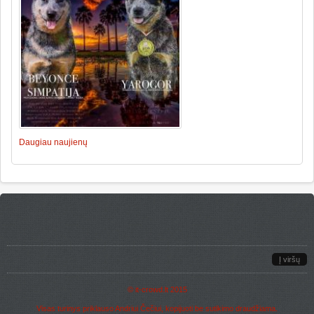
Daugiau naujienų
Į viršų
©
it-crowd.lt
2015
Visas turinys priklauso Andriui Čečiui, kopijuoti be sutikimo draudžiama.