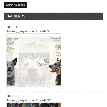
admin naujienos
NAUJIENOS
2022.04.19
Australų ganymo šuniukų vada "C"
2021.08.02
Australų ganymo šuniukų vada "B"