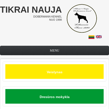
Pereiti į pagrindinį turinį
TIKRAI NAUJA
DOBERMANN KENNEL
NUO 1998
MENU
Veislynas
Dresūros mokykla