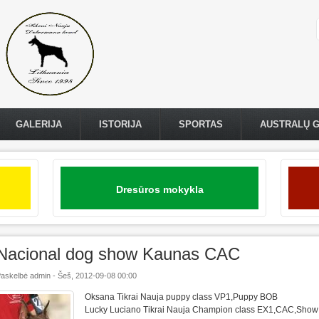
GALERIJA
ISTORIJA
SPORTAS
AUSTRALŲ 
Dresūros mokykla
Nacional dog show Kaunas CAC
askelbė
admin
-
Šeš, 2012-09-08 00:00
Oksana Tikrai Nauja puppy class VP1,Puppy BOB
Lucky Luciano Tikrai Nauja Champion class EX1,CAC,Show