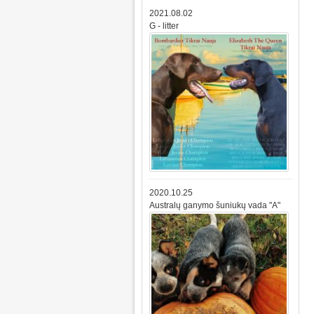
2021.08.02
G - litter
2020.10.25
Australų ganymo šuniukų vada "A"