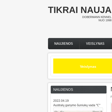
Pereiti į pagrindinį turinį
TIKRAI NAUJA
DOBERMANN KENNEL
NUO 1998
NAUJIENOS
VEISLYNAS
Pagrindinis meniu
Veislynas
NAUJIENOS
P
2022.04.19
Australų ganymo šuniukų vada "C"