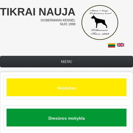
Pereiti į pagrindinį turinį
TIKRAI NAUJA
DOBERMANN KENNEL
NUO 1998
MENU
Veislynas
Dresūros mokykla