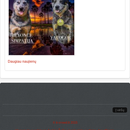
Daugiau naujienų
Į viršų
©
it-crowd.lt
2015