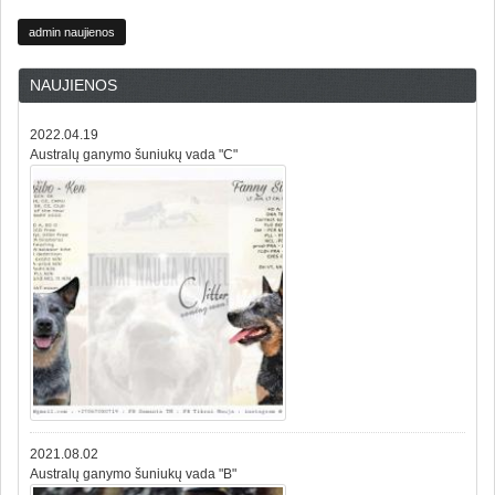
admin naujienos
NAUJIENOS
2022.04.19
Australų ganymo šuniukų vada "C"
2021.08.02
Australų ganymo šuniukų vada "B"