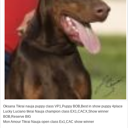
Oksana Tikrai nauja puppy class VP1,Puppy BOB,Best in show puppy 4place
Lucky Luciano tikrai Nauja champion class EX1,CACX,Show winner
BOB,Reserve BIG
Mon Amour Tikrai Nauja open class Ex1,CAC show winner