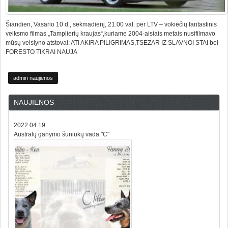
Šiandien, Vasario 10 d., sekmadienį, 21.00 val. per LTV – vokiečių fantastinis
veiksmo filmas „Tamplierių kraujas“,kuriame 2004-aisiais metais nusifilmavo
mūsų veislyno atstovai: ATI AKIRA PILIGRIMAS,TSEZAR IZ SLAVNOI STAI bei
FORESTO TIKRAI NAUJA
admin naujienos
NAUJIENOS
2022.04.19
Australų ganymo šuniukų vada "C"