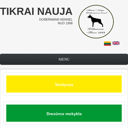
Pereiti į pagrindinį turinį
TIKRAI NAUJA
DOBERMANN KENNEL
NUO 1998
MENU
Veislynas
Dresūros mokykla