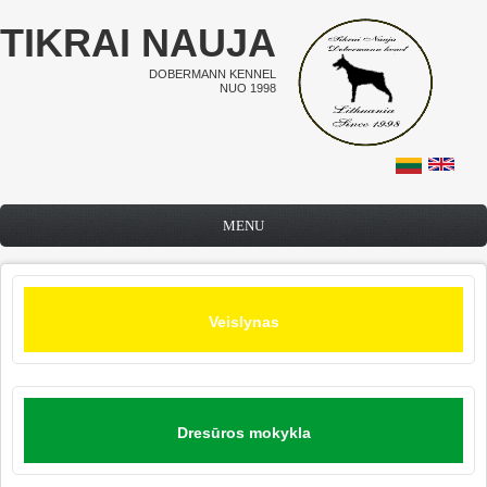
Pereiti į pagrindinį turinį
TIKRAI NAUJA
DOBERMANN KENNEL
NUO 1998
MENU
Veislynas
Dresūros mokykla