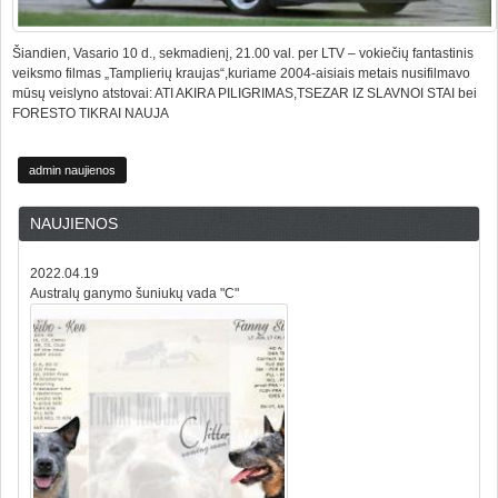
Šiandien, Vasario 10 d., sekmadienį, 21.00 val. per LTV – vokiečių fantastinis
veiksmo filmas „Tamplierių kraujas“,kuriame 2004-aisiais metais nusifilmavo
mūsų veislyno atstovai: ATI AKIRA PILIGRIMAS,TSEZAR IZ SLAVNOI STAI bei
FORESTO TIKRAI NAUJA
admin naujienos
NAUJIENOS
2022.04.19
Australų ganymo šuniukų vada "C"