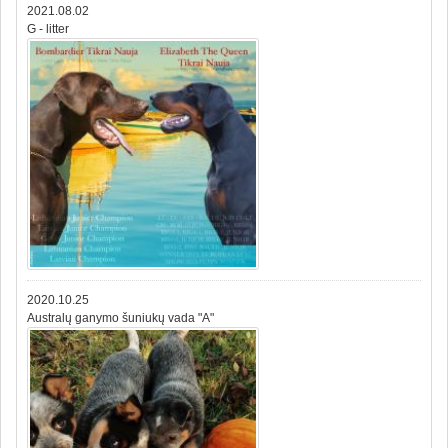
2021.08.02
G - litter
2020.10.25
Australų ganymo šuniukų vada "A"