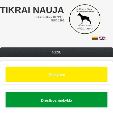
Pereiti į pagrindinį turinį
TIKRAI NAUJA
DOBERMANN KENNEL
NUO 1998
MENU
Veislynas
Dresūros mokykla