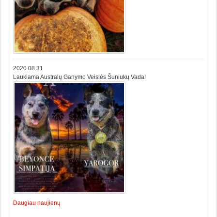
2020.08.31
Laukiama Australų Ganymo Veislės Šuniukų Vada!
Daugiau naujienų