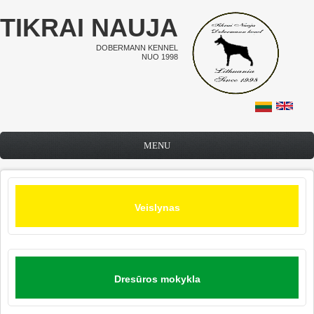
Pereiti į pagrindinį turinį
TIKRAI NAUJA
DOBERMANN KENNEL
NUO 1998
MENU
Veislynas
Dresūros mokykla