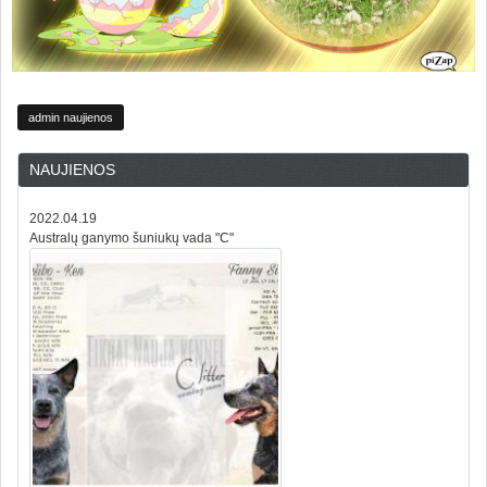
admin naujienos
NAUJIENOS
2022.04.19
Australų ganymo šuniukų vada "C"