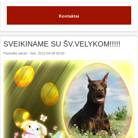
Kontaktai
SVEIKINAME SU ŠV.VELYKOM!!!!!
Paskelbė
admin
-
Sek, 2012-04-08 00:00