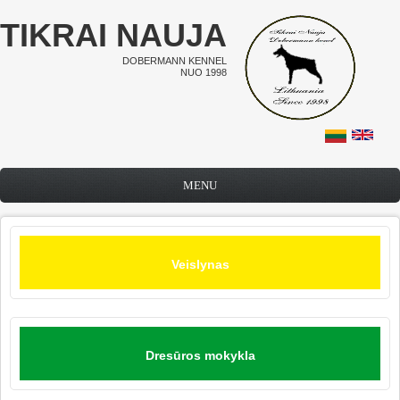
Pereiti į pagrindinį turinį
TIKRAI NAUJA
DOBERMANN KENNEL
NUO 1998
MENU
Veislynas
Dresūros mokykla