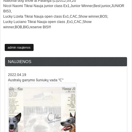
National dog show at Palanga (Lt)2012,05,20
Nicol Naomi Tikrai Nauja junior class Ex1,Junior Winner,Best junior,JUNIOR
BIS3,
Lucky Lizeta Tikrai Nauja open class Ex1,CAC,Show winner,BOS;
Lucky Luciano Tikrai Nauja open class ,Ex1,CAC,Show
winner,BOB,BIG,reserve BIS!!!
admin naujienos
NAUJIENOS
2022.04.19
Australų ganymo šuniukų vada "C"