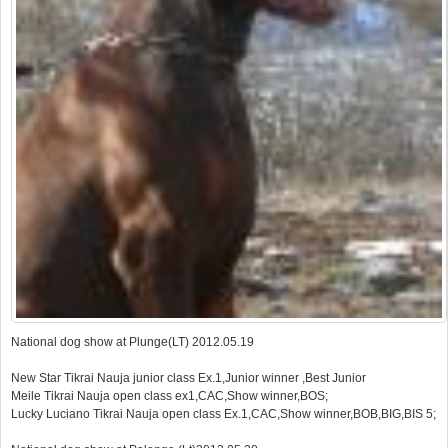
National dog show at Plunge(LT) 2012.05.19
New Star Tikrai Nauja junior class Ex.1,Junior winner ,Best Junior
Meile Tikrai Nauja open class ex1,CAC,Show winner,BOS;
Lucky Luciano Tikrai Nauja open class Ex.1,CAC,Show winner,BOB,BIG,BIS 5;