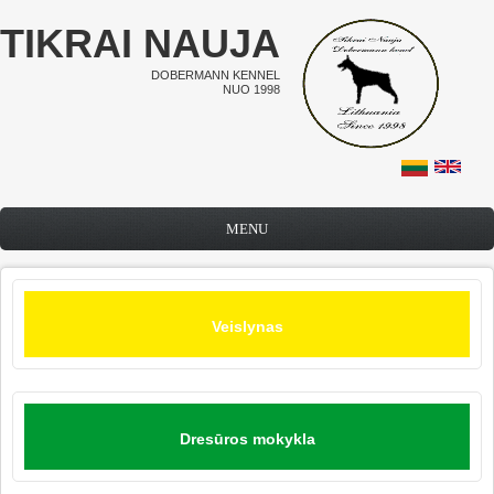
Pereiti į pagrindinį turinį
TIKRAI NAUJA
DOBERMANN KENNEL
NUO 1998
MENU
Veislynas
Dresūros mokykla