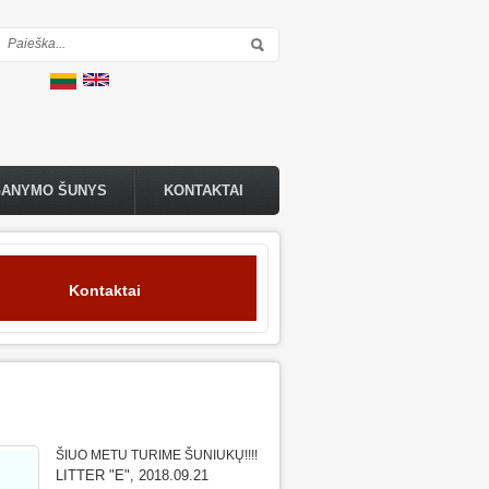
Paieškos forma
GANYMO ŠUNYS
KONTAKTAI
Kontaktai
ŠIUO METU TURIME ŠUNIUKŲ!!!!
LITTER "E", 2018.09.21