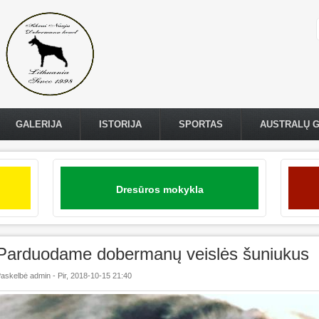
GALERIJA
ISTORIJA
SPORTAS
AUSTRALŲ 
Dresūros mokykla
Parduodame dobermanų veislės šuniukus
askelbė
admin
-
Pir, 2018-10-15 21:40