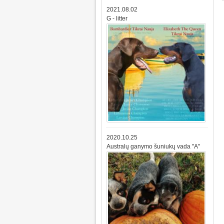
2021.08.02
G - litter
2020.10.25
Australų ganymo šuniukų vada "A"