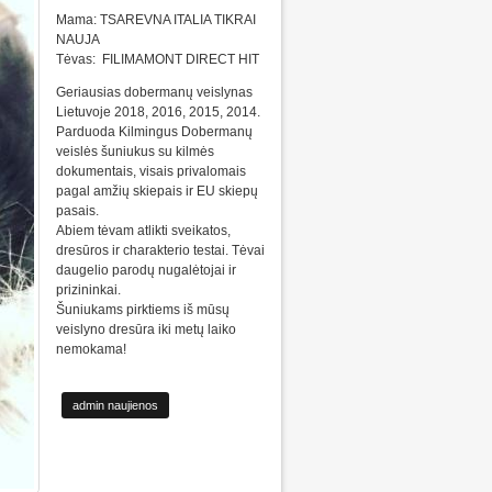
Mama: TSAREVNA ITALIA TIKRAI
NAUJA
Tėvas: FILIMAMONT DIRECT HIT
Geriausias dobermanų veislynas
Lietuvoje 2018, 2016, 2015, 2014.
Parduoda Kilmingus Dobermanų
veislės šuniukus su kilmės
dokumentais, visais privalomais
pagal amžių skiepais ir EU skiepų
pasais.
Abiem tėvam atlikti sveikatos,
dresūros ir charakterio testai. Tėvai
daugelio parodų nugalėtojai ir
prizininkai.
Šuniukams pirktiems iš mūsų
veislyno dresūra iki metų laiko
nemokama!
admin naujienos