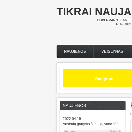
Pereiti į pagrindinį turinį
TIKRAI NAUJA
DOBERMANN KENNEL
NUO 1998
NAUJIENOS
VEISLYNAS
Pagrindinis meniu
Veislynas
NAUJIENOS
P
2022.04.19
Australų ganymo šuniukų vada "C"