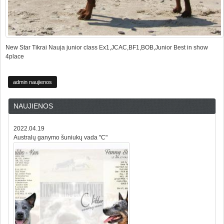
New Star Tikrai Nauja junior class Ex1,JCAC,BF1,BOB,Junior Best in show
4place
admin naujienos
NAUJIENOS
2022.04.19
Australų ganymo šuniukų vada "C"