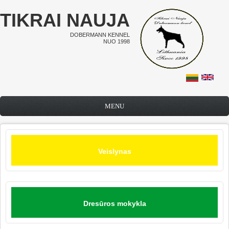
Pereiti į pagrindinį turinį
TIKRAI NAUJA
DOBERMANN KENNEL
NUO 1998
MENU
Veislynas
Dresūros mokykla