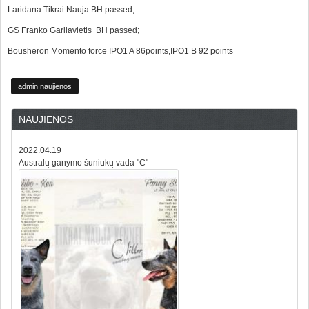
Laridana Tikrai Nauja BH passed;
GS Franko Garliavietis BH passed;
Bousheron Momento force IPO1 A 86points,IPO1 B 92 points
admin naujienos
NAUJIENOS
2022.04.19
Australų ganymo šuniukų vada "C"