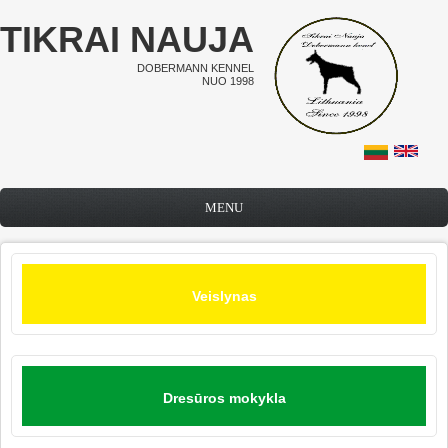
Pereiti į pagrindinį turinį
TIKRAI NAUJA
DOBERMANN KENNEL
NUO 1998
MENU
Veislynas
Dresūros mokykla