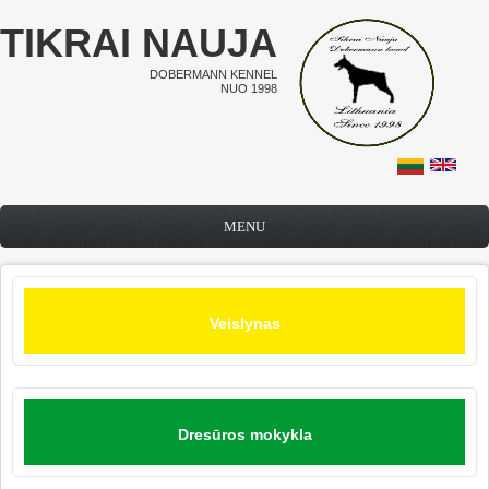
Pereiti į pagrindinį turinį
TIKRAI NAUJA
DOBERMANN KENNEL
NUO 1998
MENU
Veislynas
Dresūros mokykla