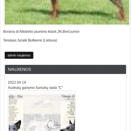
Borana di Altobello jaunimo klasė,JN,Best junior
Teisėjas:Juratė Butkienė (Lietuva)
admin naujienos
NAUJIENOS
2022.04.19
Australų ganymo šuniukų vada "C"