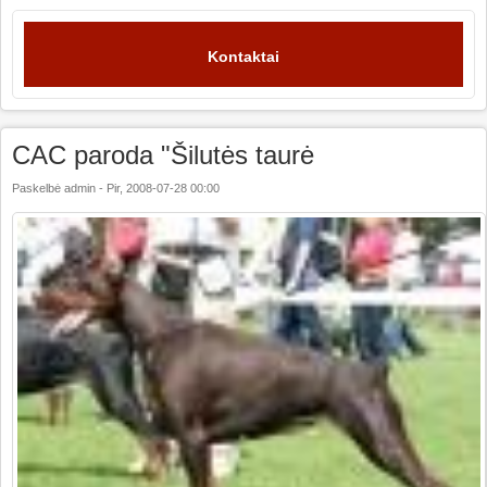
Kontaktai
CAC paroda "Šilutės taurė
Paskelbė
admin
-
Pir, 2008-07-28 00:00