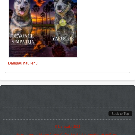
Daugiau naujienų
Back to Top
©
it-crowd.lt
2015
Visas turinys priklauso Andriui Čečiui, kopijuoti be sutikimo draudžiama.