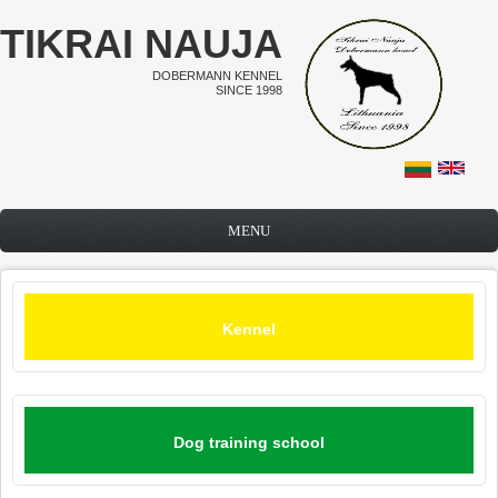
Skip to main content
TIKRAI NAUJA
DOBERMANN KENNEL
SINCE 1998
MENU
Kennel
Dog training school