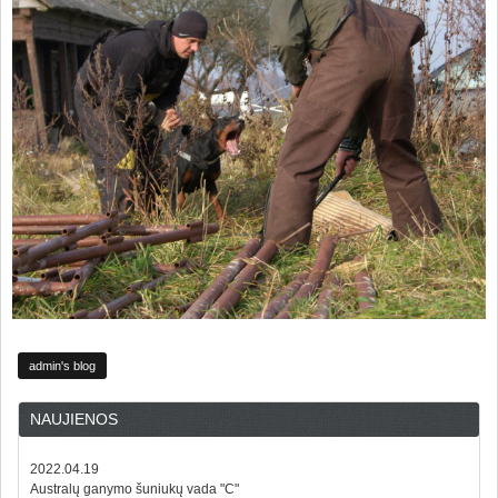
admin's blog
NAUJIENOS
2022.04.19
Australų ganymo šuniukų vada "C"