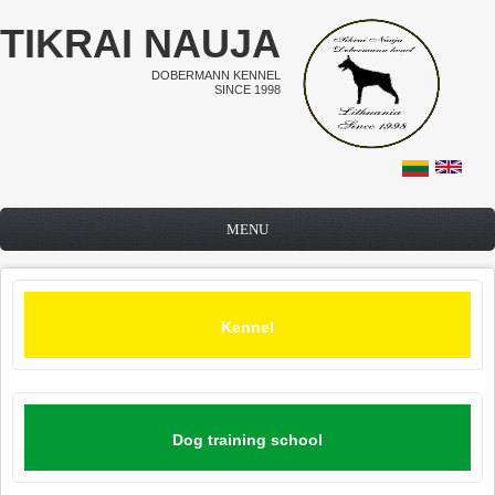
Skip to main content
TIKRAI NAUJA
DOBERMANN KENNEL
SINCE 1998
MENU
Kennel
Dog training school