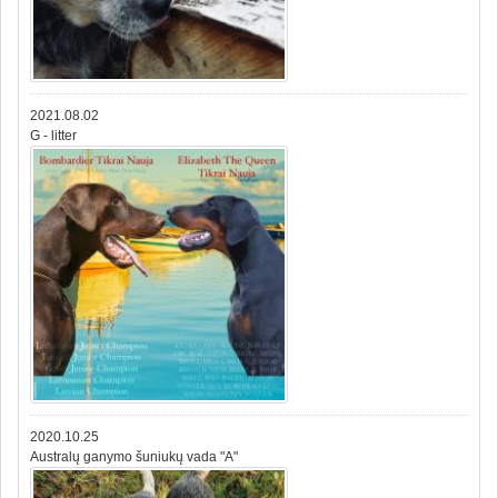
2021.08.02
G - litter
2020.10.25
Australų ganymo šuniukų vada "A"