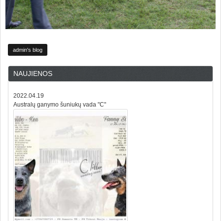
admin's blog
NAUJIENOS
2022.04.19
Australų ganymo šuniukų vada "C"