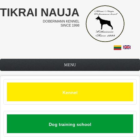
Skip to main content
TIKRAI NAUJA
DOBERMANN KENNEL
SINCE 1998
MENU
Kennel
Dog training school