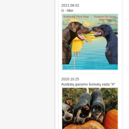
2021.08.02
G - litter
2020.10.25
Australų ganymo šuniukų vada "A"