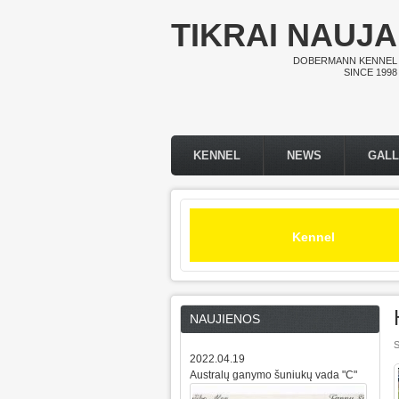
Skip to main content
TIKRAI NAUJA
DOBERMANN KENNEL
SINCE 1998
KENNEL
NEWS
GAL
Main menu
Kennel
NAUJIENOS
S
2022.04.19
Australų ganymo šuniukų vada "C"