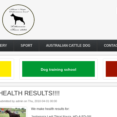
LERY
SPORT
AUSTRALIAN CATTLE DOG
CONTA
Dog training school
HEALTH RESULTS!!!!
ubmitted by
admin
on
Thu, 2010-04-01 00:00
We make health results for:
Jantarnaja Ledi Tikrai Nauja HD-A,ED-0!!!