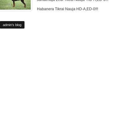
Habanera Tikrai Nauja HD-A,ED-0!!!
admin's blog