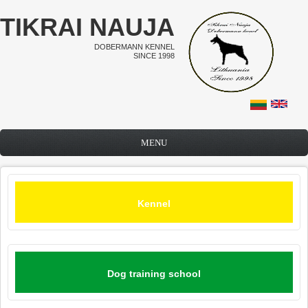
Skip to main content
TIKRAI NAUJA
DOBERMANN KENNEL
SINCE 1998
MENU
Kennel
Dog training school