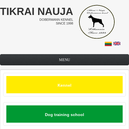
Skip to main content
TIKRAI NAUJA
DOBERMANN KENNEL
SINCE 1998
MENU
Kennel
Dog training school