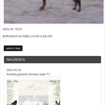
HEALTH TEST:
BORANA DI ALTOBELLO HD-A,ED-0!!!!
admin's blog
NAUJIENOS
2022.04.19
Australų ganymo šuniukų vada "C"