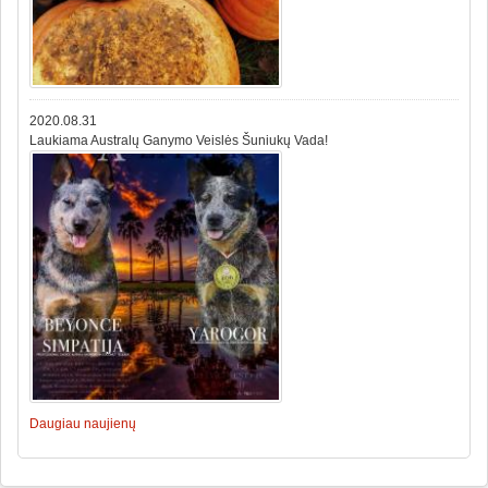
2020.08.31
Laukiama Australų Ganymo Veislės Šuniukų Vada!
Daugiau naujienų