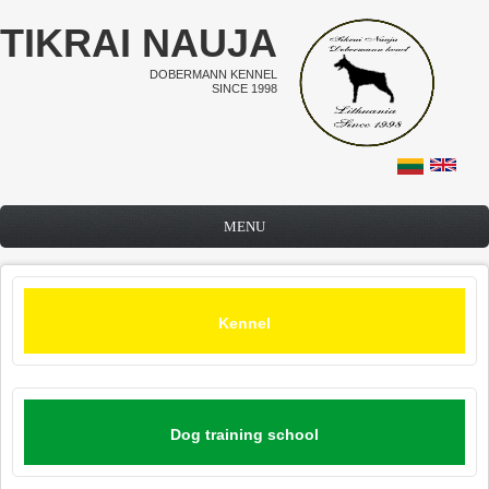
Skip to main content
TIKRAI NAUJA
DOBERMANN KENNEL
SINCE 1998
MENU
Kennel
Dog training school