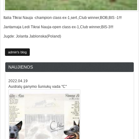
Italia TIkrai Nauja -champion class ex-1,sert.,Club winner,BOB,BIS -1!!!
Jantarnaja Ledi Tikrai Nauja-open class ex-1,Club winner,BIS-3!!!
Jugde: Jolanta Jablonska(Poland)
admin's blog
NAUJIENOS
2022.04.19
Australų ganymo šuniukų vada "C"