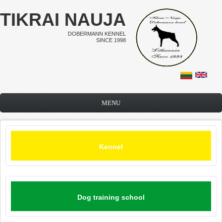
Skip to main content
TIKRAI NAUJA
DOBERMANN KENNEL
SINCE 1998
MENU
Kennel
Dog training school