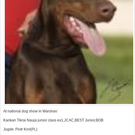
At national dog show in Warshav:
Kankan Tikrai Nauja junior class ex1,JCAC,BEST Junior,BOB
Jugde: Piotr Krol(PL)