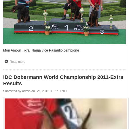
Mon Amour Tikrai Nauja vice Pasaulio čempionė
Read more
about Dobermanų Pasaulio Čempionatas IDC 2011,Vengrija Extra
Rezultatai
IDC Dobermann World Championship 2011-Extra
Results
Submitted by
admin
on
Sat, 2011-08-27 00:00