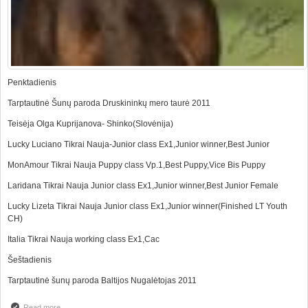
Penktadienis
Tarptautinė Šunų paroda Druskininkų mero taurė 2011
Teisėja Olga Kuprijanova- Shinko(Slovėnija)
Lucky Luciano Tikrai Nauja-Junior class Ex1,Junior winner,Best Junior
MonAmour Tikrai Nauja Puppy class Vp.1,Best Puppy,Vice Bis Puppy
Laridana Tikrai Nauja Junior class Ex1,Junior winner,Best Junior Female
Lucky Lizeta Tikrai Nauja Junior class Ex1,Junior winner(Finished LT Youth
CH)
Italia Tikrai Nauja working class Ex1,Cac
Šeštadienis
Tarptautinė šunų paroda Baltijos Nugalėtojas 2011
Read more
about Nerealus Tikrai Nauja Pasiekimai per 1 Savaitgali !!!