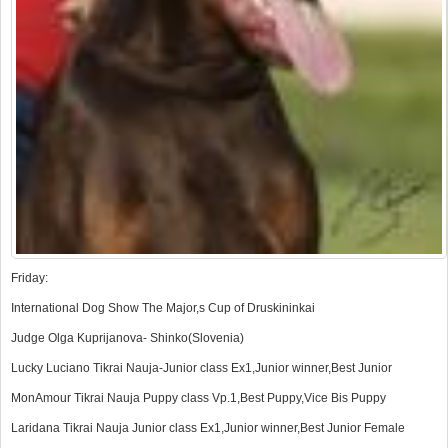
Friday:
International Dog Show The Major,s Cup of Druskininkai
Judge Olga Kuprijanova- Shinko(Slovenia)
Lucky Luciano Tikrai Nauja-Junior class Ex1,Junior winner,Best Junior
MonAmour Tikrai Nauja Puppy class Vp.1,Best Puppy,Vice Bis Puppy
Laridana Tikrai Nauja Junior class Ex1,Junior winner,Best Junior Female