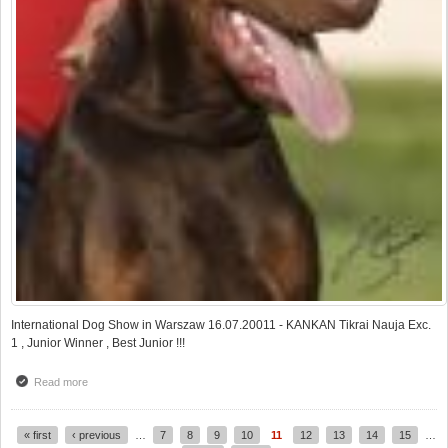
International Dog Show in Warszaw 16.07.20011 - KANKAN Tikrai Nauja Exc.
1 , Junior Winner , Best Junior !!!
Read more
about CACIB Warszawa - Poland
« first
‹ previous
…
7
8
9
10
11
12
13
14
15
…