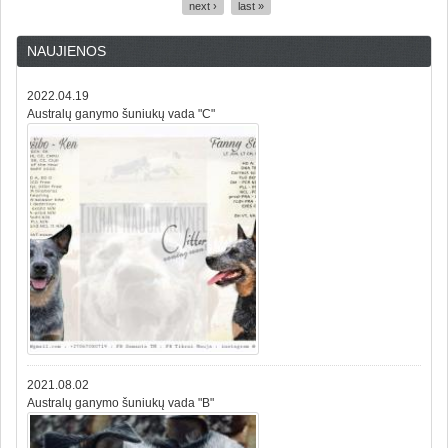
Pages
next ›
last »
NAUJIENOS
2022.04.19
Australų ganymo šuniukų vada "C"
2021.08.02
Australų ganymo šuniukų vada "B"