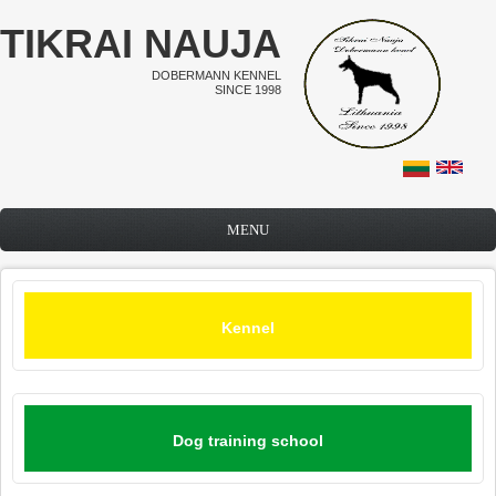
Skip to main content
TIKRAI NAUJA
DOBERMANN KENNEL
SINCE 1998
MENU
Kennel
Dog training school