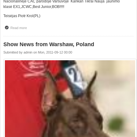
Nacionalinėje CAC parodoje Varšuvoje Kankan Tikrai Nauja jaunimo
klasė EX1,JCWC,Best Junior,BOB!!!!!
Teisėjas Piotr Krol(PL)
Read more
about Geros naujienos iš Lenkijos,Waršuva
Show News from Warshaw, Poland
Submitted by
admin
on
Mon, 2011-09-12 00:00