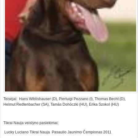
Teisėjai: Hans Wiblishauser (D), Pierluigi Pezzano (I), Thomas Becht (D),
Helmut Redtenbacher (SA), Tamás Dohóczki (HU), Erika Szokol (HU)
Tikrai Nauja veislyno pasiekimai:
Lucky Luciano Tikrai Nauja Pasaulio Jaunimo Čempionas 2011