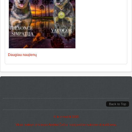
Daugiau naujienų
Back to Top
©
it-crowd.lt
2015
Visas turinys priklauso Andriui Čečiui, kopijuoti be sutikimo draudžiama.