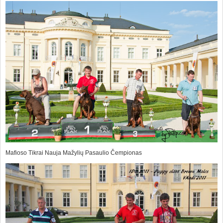
Mafioso Tikrai Nauja Mažylių Pasaulio Čempionas