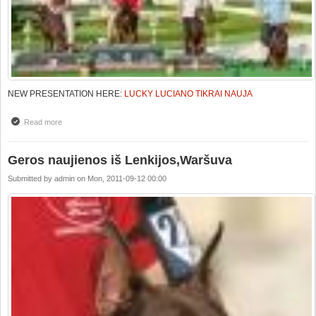
NEW PRESENTATION HERE:
LUCKY LUCIANO TIKRAI NAUJA
Read more
about NEW PRESENTATION :WORLD CHAMPIONSHIP(IDC 2011)
YOUTH WINNER -LUCKY LUCIANO TIKRAI NAUJA
Geros naujienos iš Lenkijos,Waršuva
Submitted by
admin
on
Mon, 2011-09-12 00:00