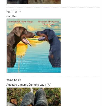
2021.08.02
G - litter
2020.10.25
Australų ganymo šuniukų vada "A"