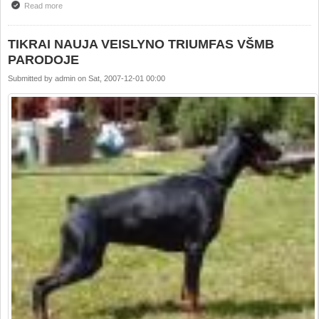
Read more
about „Tamplierių kraujas“ (Das Blut der Templer)
TIKRAI NAUJA VEISLYNO TRIUMFAS VŠMB
PARODOJE
Submitted by
admin
on
Sat, 2007-12-01 00:00