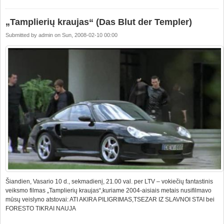
„Tamplierių kraujas“ (Das Blut der Templer)
Submitted by
admin
on
Sun, 2008-02-10 00:00
Šiandien, Vasario 10 d., sekmadienį, 21.00 val. per LTV – vokiečių fantastinis
veiksmo filmas „Tamplierių kraujas“,kuriame 2004-aisiais metais nusifilmavo
mūsų veislyno atstovai: ATI AKIRA PILIGRIMAS,TSEZAR IZ SLAVNOI STAI bei
FORESTO TIKRAI NAUJA