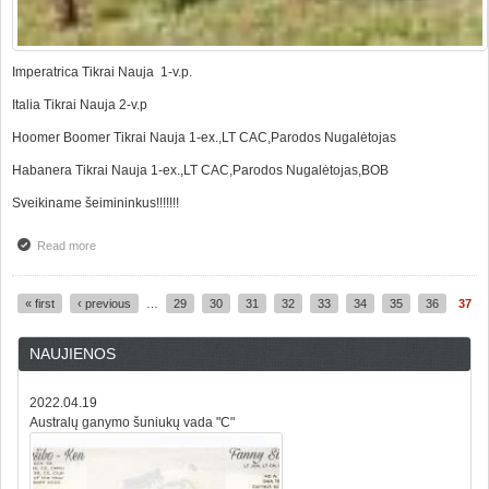
Imperatrica Tikrai Nauja 1-v.p.
Italia Tikrai Nauja 2-v.p
Hoomer Boomer Tikrai Nauja 1-ex.,LT CAC,Parodos Nugalėtojas
Habanera Tikrai Nauja 1-ex.,LT CAC,Parodos Nugalėtojas,BOB
Sveikiname šeimininkus!!!!!!!
Read more
about TIKRAI NAUJA VEISLYNO TRIUMFAS VŠMB PARODOJE
« first
‹ previous
…
29
30
31
32
33
34
35
36
37
Pages
NAUJIENOS
2022.04.19
Australų ganymo šuniukų vada "C"