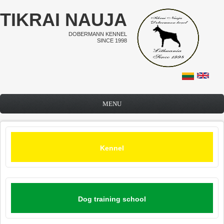
Skip to main content
TIKRAI NAUJA
DOBERMANN KENNEL
SINCE 1998
MENU
Kennel
Dog training school