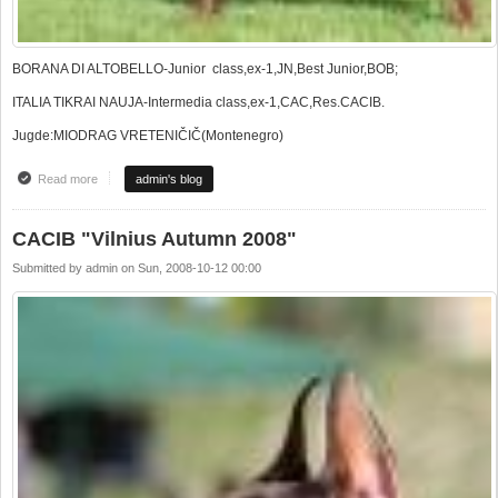
BORANA DI ALTOBELLO-Junior class,ex-1,JN,Best Junior,BOB;
ITALIA TIKRAI NAUJA-Intermedia class,ex-1,CAC,Res.CACIB.
Jugde:MIODRAG VRETENIČIČ(Montenegro)
Read more
about We win again !!!! CACIB show "Golden cup 2008" in Vilnius
admin's blog
CACIB "Vilnius Autumn 2008"
Submitted by
admin
on
Sun, 2008-10-12 00:00