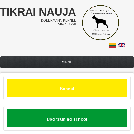
Skip to main content
TIKRAI NAUJA
DOBERMANN KENNEL
SINCE 1998
MENU
Kennel
Dog training school