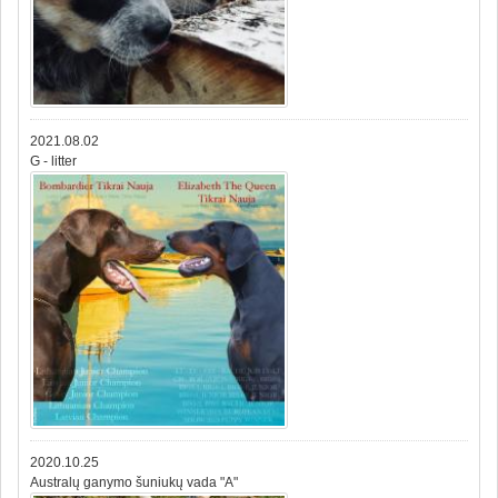
2021.08.02
G - litter
2020.10.25
Australų ganymo šuniukų vada "A"