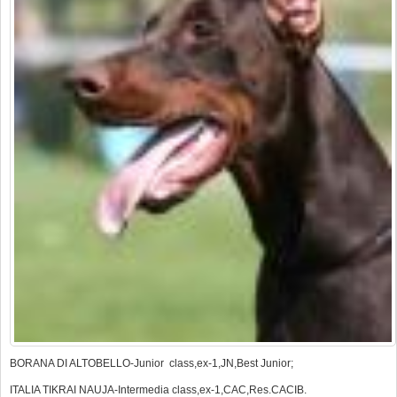
BORANA DI ALTOBELLO-Junior class,ex-1,JN,Best Junior;
ITALIA TIKRAI NAUJA-Intermedia class,ex-1,CAC,Res.CACIB.