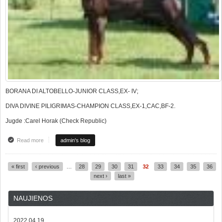
BORANA DI ALTOBELLO-JUNIOR CLASS,EX- IV;
DIVA DIVINE PILIGRIMAS-CHAMPION CLASS,EX-1,CAC,BF-2.
Jugde :Carel Horak (Check Republic)
Read more
about GREAT NEWS FROM TALIN CAC SHOW
admin's blog
« first
‹ previous
…
28
29
30
31
32
33
34
35
36
Pages
next ›
last »
NAUJIENOS
2022.04.19