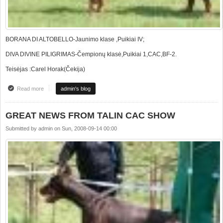
BORANA DI ALTOBELLO-Jaunimo klase ,Puikiai IV;
DIVA DIVINE PILIGRIMAS-Čempionų klasė,Puikiai 1,CAC,BF-2.
Teisėjas :Carel Horak(Čekija)
Read more
about PUIKIOS NAUJIENOS IŠ TALINO CAC PARODOS
admin's blog
GREAT NEWS FROM TALIN CAC SHOW
Submitted by
admin
on
Sun, 2008-09-14 00:00