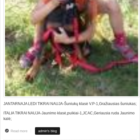
JANTARNAJA LEDI TIKRAI NAUJA-Šuniukų klasė V.P-1,Gražiausias šuniukas;
ITALIA TIKRAI NAUJA-Jaunimo klasė,puikiai-1,JCAC,Geriausia ruda Jaunimo
kalė;
Read more
about Fantastiškas rezultatas HDK Europa Clubshow 2008.10.03
admin's blog