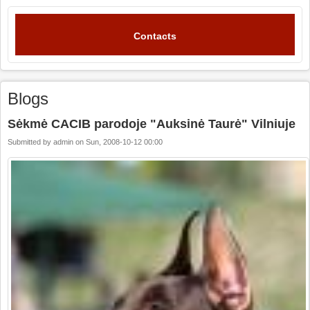
Contacts
Blogs
Sėkmė CACIB parodoje "Auksinė Taurė" Vilniuje
Submitted by
admin
on
Sun, 2008-10-12 00:00