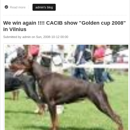
Read more
about Sėkmė CACIB parodoje "Auksinė Taurė" Vilniuje
admin's blog
We win again !!!! CACIB show "Golden cup 2008"
in Vilnius
Submitted by
admin
on
Sun, 2008-10-12 00:00