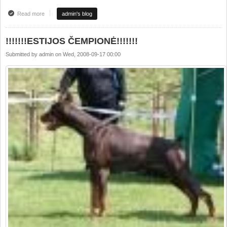
Read more
about NAUJA PREZENTACIJA
admin's blog
!!!!!!!ESTIJOS ČEMPIONĖ!!!!!!!
Submitted by
admin
on
Wed, 2008-09-17 00:00