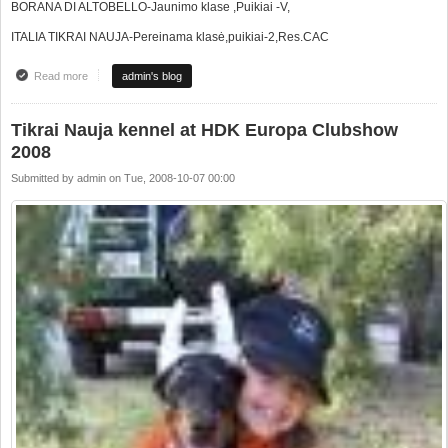
BORANA DI ALTOBELLO-Jaunimo klase ,Puikiai -V,
ITALIA TIKRAI NAUJA-Pereinama klasė,puikiai-2,Res.CAC
Read more
about Euro Dog Show 2008 Budapest-Europos Čempionatas
admin's blog
Tikrai Nauja kennel at HDK Europa Clubshow
2008
Submitted by
admin
on
Tue, 2008-10-07 00:00