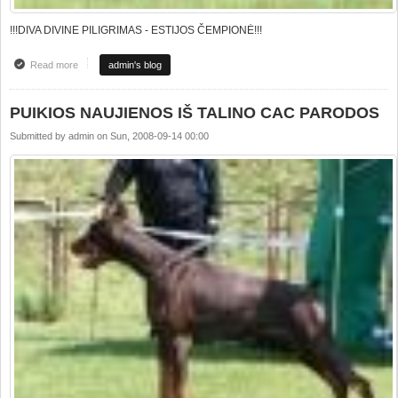
!!!DIVA DIVINE PILIGRIMAS - ESTIJOS ČEMPIONĖ!!!
Read more
about !!!!!!!ESTIJOS ČEMPIONĖ!!!!!!!
admin's blog
PUIKIOS NAUJIENOS IŠ TALINO CAC PARODOS
Submitted by
admin
on
Sun, 2008-09-14 00:00