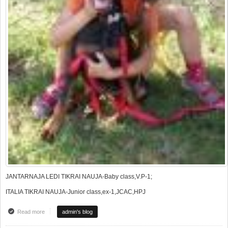
JANTARNAJA LEDI TIKRAI NAUJA-Baby class,V.P-1;
ITALIA TIKRAI NAUJA-Junior class,ex-1,JCAC,HPJ
Read more
about Tikrai Nauja kennel at HDK Europa Clubshow 2008
admin's blog