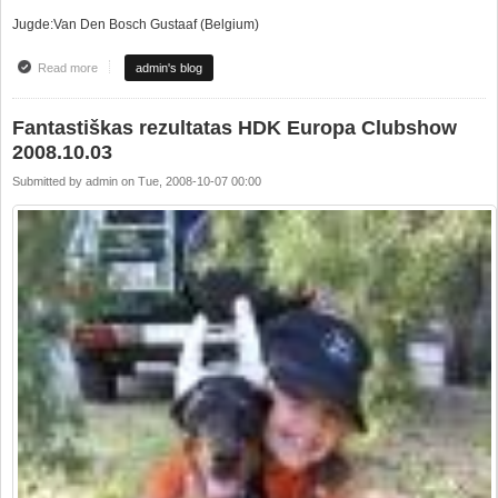
Jugde:Van Den Bosch Gustaaf (Belgium)
Read more
about CACIB "Vilnius Autumn 2008"
admin's blog
Fantastiškas rezultatas HDK Europa Clubshow
2008.10.03
Submitted by
admin
on
Tue, 2008-10-07 00:00