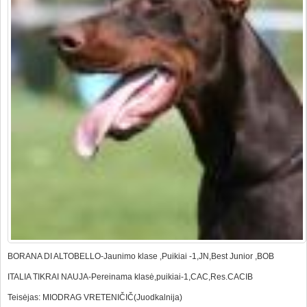
BORANA DI ALTOBELLO-Jaunimo klase ,Puikiai -1,JN,Best Junior ,BOB
ITALIA TIKRAI NAUJA-Pereinama klasė,puikiai-1,CAC,Res.CACIB
Teisėjas: MIODRAG VRETENIČIČ(Juodkalnija)