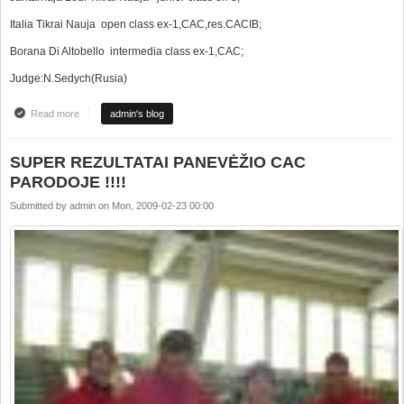
Italia Tikrai Nauja open class ex-1,CAC,res.CACIB;
Borana Di Altobello intermedia class ex-1,CAC;
Judge:N.Sedych(Rusia)
Read more
about CACIB "WINNER OF LITHUANIA 2009"
admin's blog
SUPER REZULTATAI PANEVĖŽIO CAC
PARODOJE !!!!
Submitted by
admin
on
Mon, 2009-02-23 00:00