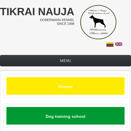
Skip to main content
TIKRAI NAUJA
DOBERMANN KENNEL
SINCE 1998
MENU
Kennel
Dog training school