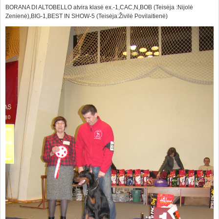
BORANA DI ALTOBELLO atvira klasė ex.-1,CAC,N,BOB (Teisėja :Nijolė
Zenienė),BIG-1,BEST IN SHOW-5 (Teisėja:Živilė Povilaitienė)