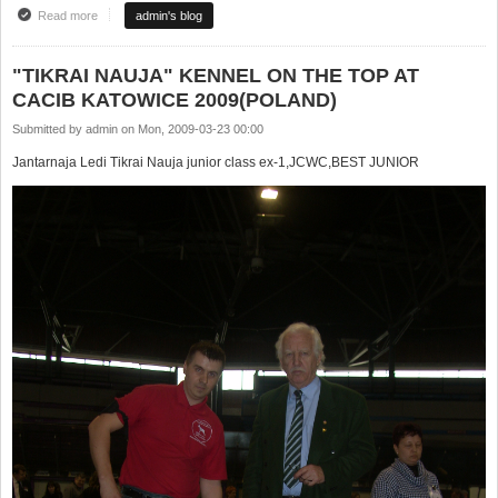
Read more
about CACIB KATOWICAI 20-21-22.03.2009, LENKIJA
admin's blog
"TIKRAI NAUJA" KENNEL ON THE TOP AT
CACIB KATOWICE 2009(POLAND)
Submitted by
admin
on
Mon, 2009-03-23 00:00
Jantarnaja Ledi Tikrai Nauja junior class ex-1,JCWC,BEST JUNIOR