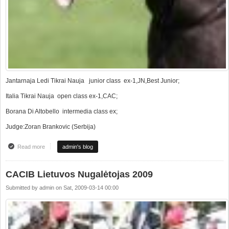
Jantarnaja Ledi Tikrai Nauja junior class ex-1,JN,Best Junior;
Italia Tikrai Nauja open class ex-1,CAC;
Borana Di Altobello intermedia class ex;
Judge:Zoran Brankovic (Serbija)
Read more
about CACIB "VILNIUS CUP 2009"
admin's blog
CACIB Lietuvos Nugalėtojas 2009
Submitted by
admin
on
Sat, 2009-03-14 00:00