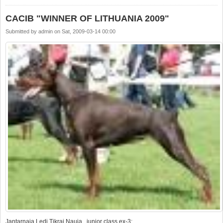
CACIB "WINNER OF LITHUANIA 2009"
Submitted by
admin
on
Sat, 2009-03-14 00:00
Jantarnaja Ledi Tikrai Nauja junior class ex-3;