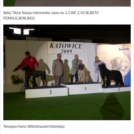
Italia Tikrai Nauja intermedia class ex-1,CWC,CACIB,BEST
FEMALE,BOB,BIG2
Teisėjas:Hans Wiblishauser(Vokietija)