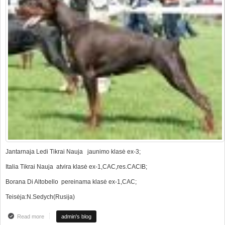
Jantarnaja Ledi Tikrai Nauja jaunimo klasė ex-3;
Italia Tikrai Nauja atvira klasė ex-1,CAC,res.CACIB;
Borana Di Altobello pereinama klasė ex-1,CAC;
Teisėja:N.Sedych(Rusija)
Read more
about CACIB Lietuvos Nugalėtojas 2009
admin's blog