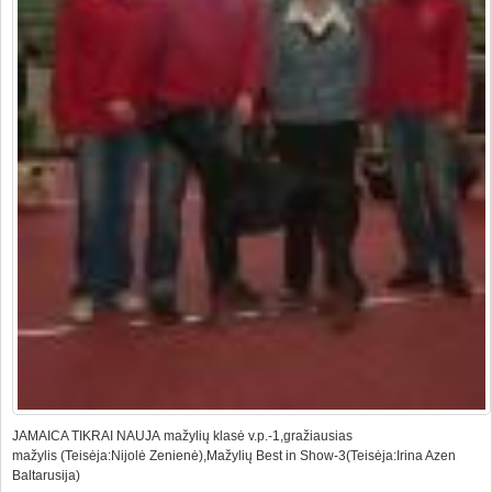
JAMAICA TIKRAI NAUJA mažylių klasė v.p.-1,gražiausias
mažylis (Teisėja:Nijolė Zenienė),Mažylių Best in Show-3(Teisėja:Irina Azen
Baltarusija)