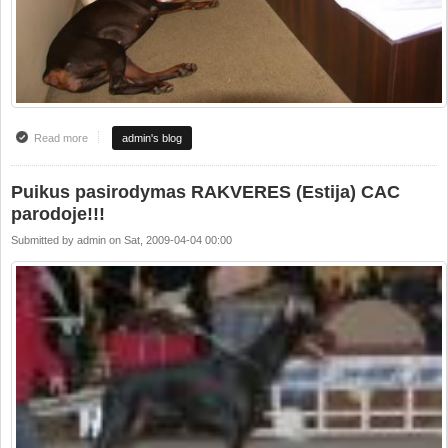
Read more
about Dienos nuotrauka
admin's blog
Puikus pasirodymas RAKVERES (Estija) CAC
parodoje!!!
Submitted by
admin
on
Sat, 2009-04-04 00:00