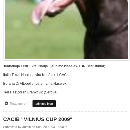
Jantarnaja Ledi Tikrai Nauja jaunimo klasė ex-1,JN,Best Junior;
Italia Tikrai Nauja atvira klasė ex-1,CAC;
Borana Di Altobello pereinama klasė ex;
Teisėjas:Zoran Brankovic (Serbija)
Read more
about CACIB VILNIAUS TAURĖ 2009
admin's blog
CACIB "VILNIUS CUP 2009"
Submitted by
admin
on
Sun, 2009-03-15 00:00