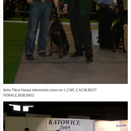
Italia Tikrai Nauja intermedia class ex-1,CWC,CACIB,BEST
FEMALE,BOB,BIG2