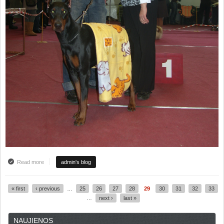
Read more
about SUPER REZULTATAI PANEVĖŽIO CAC PARODOJE !!!!
admin's blog
« first
‹ previous
…
25
26
27
28
29
30
31
32
33
Pages
…
next ›
last »
NAUJIENOS