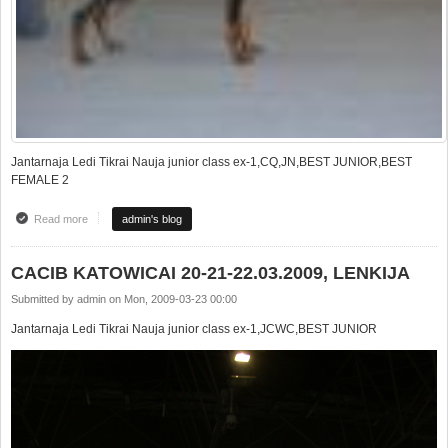
Jantarnaja Ledi Tikrai Nauja junior class ex-1,CQ,JN,BEST JUNIOR,BEST
FEMALE 2
Read more
about Puikus pasirodymas RAKVERES (Estija) CAC parodoje!!!
admin's blog
CACIB KATOWICAI 20-21-22.03.2009, LENKIJA
Submitted by
admin
on
Mon, 2009-03-23 00:00
Jantarnaja Ledi Tikrai Nauja junior class ex-1,JCWC,BEST JUNIOR