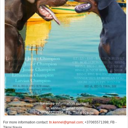
For more information contact:
tn.kennel@gmail.com
; +37065571398; FB -
Tikrai Nauja