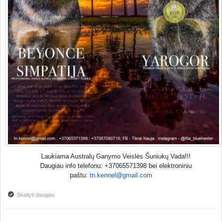
Laukiama Australų Ganymo Veislės Šuniukų Vada!!!
Daugiau info telefonu: +37065571398 bei elektroniniu
paštu:
tn.kennel@gmail.com
Skaityti daugiau
apie Laukiama Australų Ganymo Veislės Šuniukų Vada!