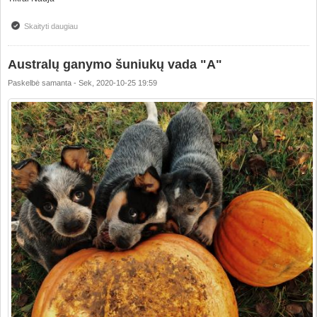
Skaityti daugiau
apie G - litter
Australų ganymo šuniukų vada "A"
Paskelbė
samanta
-
Sek, 2020-10-25 19:59