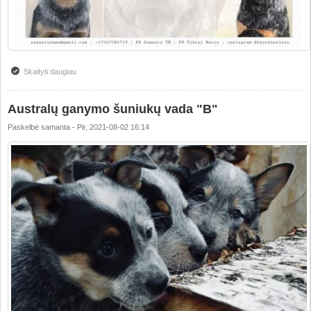
Skaityti daugiau
apie Australų ganymo šuniukų vada "C"
Australų ganymo šuniukų vada "B"
Paskelbė
samanta
-
Pir, 2021-08-02 16:14