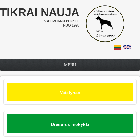
Pereiti į pagrindinį turinį
TIKRAI NAUJA
DOBERMANN KENNEL
NUO 1998
MENU
Veislynas
Dresūros mokykla