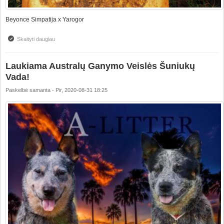
Beyonce Simpatija x Yarogor
Skaityti daugiau
apie Australų ganymo šuniukų vada "A"
Laukiama Australų Ganymo Veislės Šuniukų
Vada!
Paskelbė
samanta
-
Pir, 2020-08-31 18:25