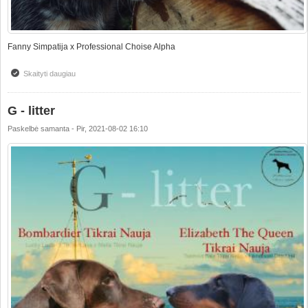
Fanny Simpatija x Professional Choise Alpha
Skaityti daugiau
apie Australų ganymo šuniukų vada "B"
G - litter
Paskelbė
samanta
-
Pir, 2021-08-02 16:10