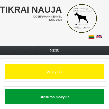
Pereiti į pagrindinį turinį
TIKRAI NAUJA
DOBERMANN KENNEL
NUO 1998
MENU
Veislynas
Dresūros mokykla