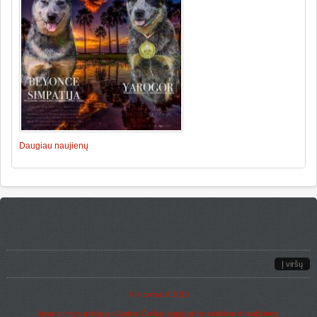
Daugiau naujienų
Į viršų
©
it-crowd.lt
2015
Visas turinys priklauso Andriui Čečiui, kopijuoti be sutikimo draudžiama.