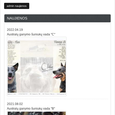
admin naujienos
NAUJIENOS
2022.04.19
Australų ganymo šuniukų vada "C"
2021.08.02
Australų ganymo šuniukų vada "B"