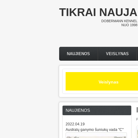
Pereiti į pagrindinį turinį
TIKRAI NAUJA
DOBERMANN KENNEL
NUO 1998
NAUJIENOS
VEISLYNAS
Pagrindinis meniu
Veislynas
NAUJIENOS
P
2022.04.19
Australų ganymo šuniukų vada "C"