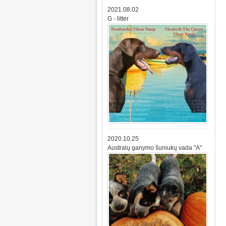
2021.08.02
G - litter
2020.10.25
Australų ganymo šuniukų vada "A"