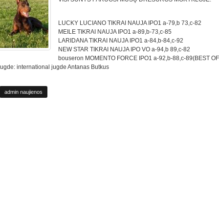
LUCKY LUCIANO TIKRAI NAUJA IPO1 a-79,b 73,c-82
MEILE TIKRAI NAUJA IPO1 a-89,b-73,c-85
LARIDANA TIKRAI NAUJA IPO1 a-84,b-84,c-92
NEW STAR TIKRAI NAUJA IPO VO a-94,b 89,c-82
bouseron MOMENTO FORCE IPO1 a-92,b-88,c-89(BEST OF
ugde: international jugde Antanas Butkus
admin naujienos