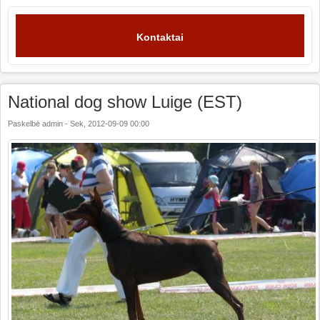
Kontaktai
National dog show Luige (EST)
Paskelbė
admin
-
Sek, 2012-09-09 00:00