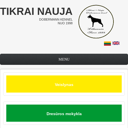
Pereiti į pagrindinį turinį
TIKRAI NAUJA
DOBERMANN KENNEL
NUO 1998
MENU
Veislynas
Dresūros mokykla